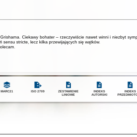
w Grishama. Ciekawy bohater – rzeczywiście nawet winni i niezbyt sy
ń sensu stricte, lecz kilka przewijających się wątków.
Polecam.
MARC21
ISO 2709
ZESTAWIENIE
INDEKS
INDEKS
LINIOWE
AUTORSKI
PRZEDMIOT