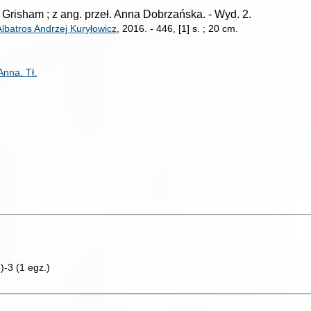
n Grisham ; z ang. przeł. Anna Dobrzańska.
-
Wyd. 2.
batros Andrzej Kuryłowicz
, 2016.
-
446, [1] s. ; 20 cm.
Anna.
Tł.
3)-3
(
1 egz.
)