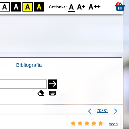
0
D
BW
YB
BY
F0
F1
F2
Czcionka:
Bibliografia
70381
oceń