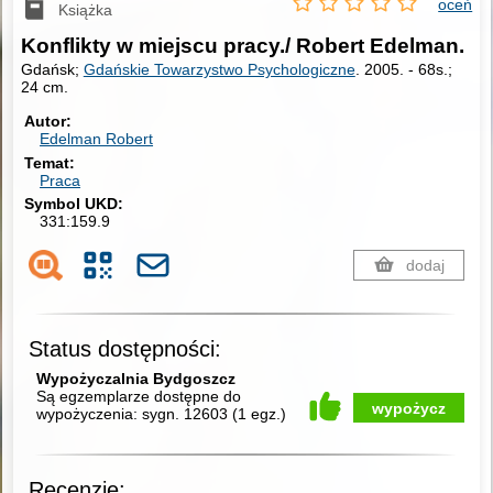
oceń
Książka
Konflikty w miejscu pracy./ Robert Edelman.
Gdańsk;
Gdańskie Towarzystwo Psychologiczne
. 2005.
-
68s.;
24 cm.
Autor
Edelman Robert
Temat
Praca
Symbol UKD
331:159.9
dodaj
Status dostępności:
Wypożyczalnia Bydgoszcz
Są egzemplarze dostępne do
wypożycz
wypożyczenia:
sygn. 12603
(
1 egz.
)
Recenzje: