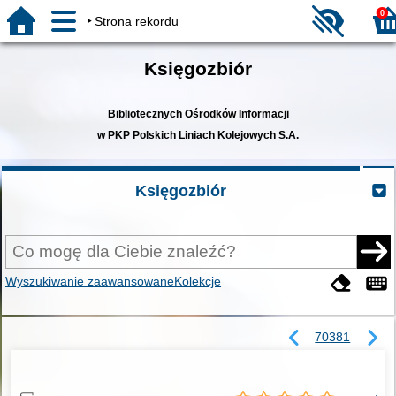
0
Strona rekordu
Księgozbiór
Bibliotecznych Ośrodków Informacji
w PKP Polskich Liniach Kolejowych S.A.
Księgozbiór
Wyszukiwanie zaawansowane
Kolekcje
70381