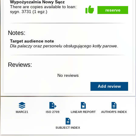
Wypożyczalnia Nowy Sącz
There are copies available to loan:
reserve
sygn. 3731
(
1 egz.
)
Notes:
Target audience note
Dla palaczy oraz personelu obsługującego kotły parowe.
Reviews:
No reviews
Add review
MARC21
ISO 2709
LINEAR REPORT
AUTHOR'S INDEX
SUBJECT INDEX