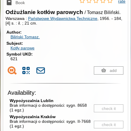
rate
Book
Odżużlanie kotłów parowych
/ Tomasz Biliński.
Warszawa :
Państwowe Wydawnictwa Techniczne
, 1956.
-
184,
[4] s. : il. ; 21 cm.
Author
Biliński Tomasz.
Subject
Kotły parowe
Symbol UKD
621
add
Availability:
Wypożyczalnia Lublin
Brak informacji o dostępności:
sygn. 8658
check it
(
1 egz.
)
Wypożyczalnia Kraków
Brak informacji o dostępności:
sygn. II-7668
check it
(
1 egz.
)