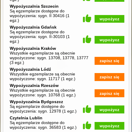
Wypożyczalnia Szczecin
Są egzemplarze dostępne do
wypożyczenia:
sygn. II 30416
(
1
wypożycz
egz.
)
Wypożyczalnia Gdańsk
Są egzemplarze dostępne do
wypożyczenia:
sygn. II-30103
(
1
wypożycz
egz.
)
Wypożyczalnia Kraków
Wszystkie egzemplarze są obecnie
wypożyczone:
sygn. 13708, 13778, 13777
zapisz się
(
3 egz.
)
Wypożyczalnia Lódź
Wszystkie egzemplarze są obecnie
zapisz się
wypożyczone:
sygn. 11717
(
1 egz.
)
Wypożyczalnia Rzeszów
Wszystkie egzemplarze są obecnie
zapisz się
wypożyczone:
sygn. 10768
(
1 egz.
)
Wypożyczalnia Bydgoszcz
Są egzemplarze dostępne do
wypożycz
wypożyczenia:
sygn. 12978
(
1 egz.
)
Czytelnia Lublin
Są egzemplarze dostępne do
wypożycz
wypożyczenia:
sygn. 36583
(
1 egz.
)