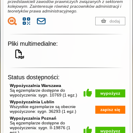
przedstawicieli zawodów prawniczych związanych z sektorem
kolejowym. Zainteresuje również pracowników administracji i
teoretyków prawa administracyjnego.
dodaj
Pliki multimedialne:
Status dostępności:
Wypożyczalnia Warszawa
Są egzemplarze dostępne do
wypożycz
wypożyczenia:
sygn. 10769
(
1 egz.
)
Wypożyczalnia Lublin
Wszystkie egzemplarze są obecnie
zapisz się
wypożyczone:
sygn. 36293
(
1 egz.
)
Wypożyczalnia Poznań
Są egzemplarze dostępne do
wypożyczenia:
sygn. II-19876
(
1
wypożycz
egz.
)