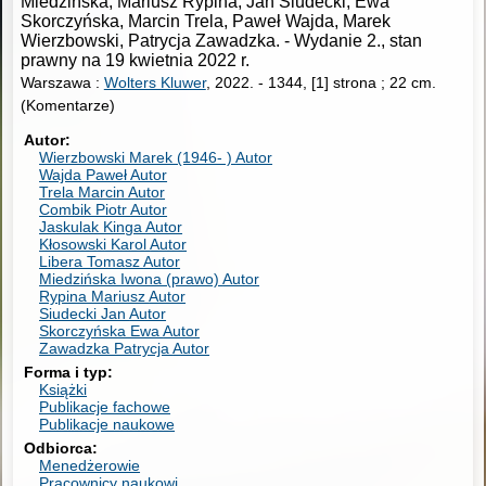
Miedzińska, Mariusz Rypina, Jan Siudecki, Ewa
Skorczyńska, Marcin Trela, Paweł Wajda, Marek
Wierzbowski, Patrycja Zawadzka.
-
Wydanie 2., stan
prawny na 19 kwietnia 2022 r.
Warszawa :
Wolters Kluwer
, 2022.
-
1344, [1] strona ; 22 cm.
(Komentarze)
Autor
Wierzbowski Marek (1946- )
Autor
Wajda Paweł
Autor
Trela Marcin
Autor
Combik Piotr
Autor
Jaskulak Kinga
Autor
Kłosowski Karol
Autor
Libera Tomasz
Autor
Miedzińska Iwona (prawo)
Autor
Rypina Mariusz
Autor
Siudecki Jan
Autor
Skorczyńska Ewa
Autor
Zawadzka Patrycja
Autor
Forma i typ
Książki
Publikacje fachowe
Publikacje naukowe
Odbiorca
Menedżerowie
Pracownicy naukowi