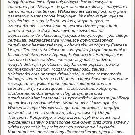
przygotowania inwestycji dotyczących linii kolejowych o
znaczeniu państwowym - w tym warunki lokalizacji i nabywania
nieruchomości na ten cel. Wskazano też zasady ochrony praw
pasażerów w transporcie kolejowym. W najnowszym wydaniu
uwzględnione zostały liczne zmiany, w tym dotyczące
wprowadzenia: - zezwolenia na wprowadzenie pojazdu do
obrotu w miejsce dotychczasowego zezwolenia na
dopuszczenie do eksploatacji pojazdu kolejowego; - jednolitego
certyfikatu bezpieczeństwa w miejsce dotychczasowych
certyfikatów bezpieczeństwa; - obowiązku współpracy Prezesa
Urzędu Transpotu Kolejowego z innymi krajowymi organami ds.
bezpieczeństwa oraz z Agencją Kolejową Unii Europejskiej w
zakresie bezpieczeństwa, interoperacyjności i nadzoru; -
nowych definicji, np. obszaru użytkowania pojazdu, punktu
kompleksowej obsługi, rodzaju działalności, zakresu
działalności oraz obszaru działalności, a także rozszerzenia
katalogu zadań Prezesa UTK, m.in. o konsultowanie kierunków
rozwoju ze wszystkimi podmiotami i zainteresowanymi
stronami, w tym z zarządcami, przewoźnikami kolejowymi,
producentami, dostawcami usług utrzymania oraz
przedstawicielami personelu i użytkowników. Autorami publikacji
są zarówno przedstawiciele świata nauki z Uniwersytetów
Warszawskiego i Wrocławskiego, oraz adwokaci z bogatym
doświadczeniem zawodowym, jak i pracownicy Urzędu
Transportu Kolejowego, którzy uczestniczyli w pracach nad
tworzeniem ustawy o transporcie kolejowym oraz biorą aktywny
udział w procesie jej praktycznego stosowania i wykładni.
Komentarz jest przeznaczony dla menedżerów, specjalistów i