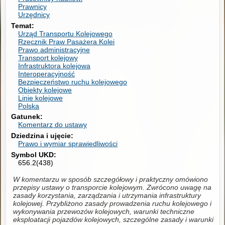
Prawnicy
Urzędnicy
Temat
Urząd Transportu Kolejowego
Rzecznik Praw Pasażera Kolei
Prawo administracyjne
Transport kolejowy
Infrastruktora kolejowa
Interoperacyjność
Bezpieczeństwo ruchu kolejowego
Obiekty kolejowe
Linie kolejowe
Polska
Gatunek
Komentarz do ustawy
Dziedzina i ujęcie
Prawo i wymiar sprawiedliwości
Symbol UKD
656.2(438)
W komentarzu w sposób szczegółowy i praktyczny omówiono
przepisy ustawy o transporcie kolejowym. Zwrócono uwagę na
zasady korzystania, zarządzania i utrzymania infrastruktury
kolejowej. Przybliżono zasady prowadzenia ruchu kolejowego i
wykonywania przewozów kolejowych, warunki techniczne
eksploatacji pojazdów kolejowych, szczególne zasady i warunki