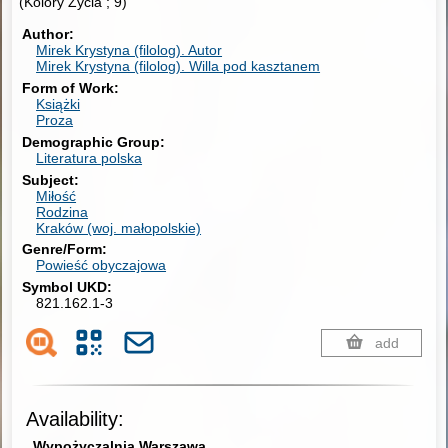
(Kolory Życia ; 9)
Author
Mirek Krystyna (filolog).
Autor
Mirek Krystyna (filolog). Willa pod kasztanem
Form of Work
Książki
Proza
Demographic Group
Literatura polska
Subject
Miłość
Rodzina
Kraków (woj. małopolskie)
Genre/Form
Powieść obyczajowa
Symbol UKD
821.162.1-3
add
Availability:
Wypożyczalnia Warszawa