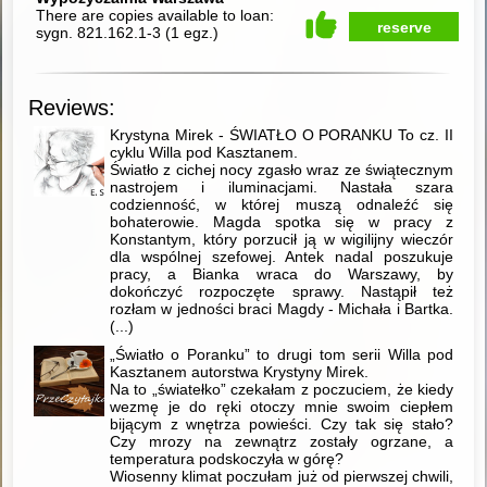
There are copies available to loan:
reserve
sygn. 821.162.1-3
(
1 egz.
)
Reviews:
Krystyna Mirek - ŚWIATŁO O PORANKU To cz. II
cyklu Willa pod Kasztanem.
Światło z cichej nocy zgasło wraz ze świątecznym
nastrojem i iluminacjami. Nastała szara
codzienność, w której muszą odnaleźć się
bohaterowie. Magda spotka się w pracy z
Konstantym, który porzucił ją w wigilijny wieczór
dla wspólnej szefowej. Antek nadal poszukuje
pracy, a Bianka wraca do Warszawy, by
dokończyć rozpoczęte sprawy. Nastąpił też
rozłam w jedności braci Magdy - Michała i Bartka.
(...)
„Światło o Poranku” to drugi tom serii Willa pod
Kasztanem autorstwa Krystyny Mirek.
Na to „światełko” czekałam z poczuciem, że kiedy
wezmę je do ręki otoczy mnie swoim ciepłem
bijącym z wnętrza powieści. Czy tak się stało?
Czy mrozy na zewnątrz zostały ogrzane, a
temperatura podskoczyła w górę?
Wiosenny klimat poczułam już od pierwszej chwili,