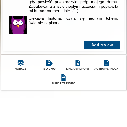
gdy powieść przekroczyła próg mojego domu.
Zapakowana z iście ciepłymi uczuciami poprawiła
mi humor momentalnie.
(...)
Ciekawa historia, czyta się jednym tchem,
świetnie napisana
Add review
MARC21
ISO 2709
LINEAR REPORT
AUTHOR'S INDEX
SUBJECT INDEX