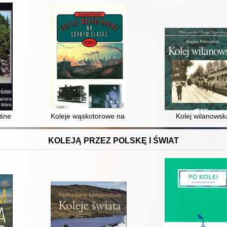
eśne
Koleje wąskotorowe na Górnym Śląsku : od czasów najd
Kolej wilanowsk
KOLEJĄ PRZEZ POLSKĘ I ŚWIAT