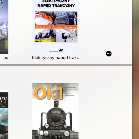
nżyniera
a : podstawy
Elektryczny napęd trakcyjny : zasady działania, stero