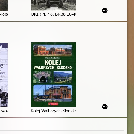
lopedia : ponad 900 parowozów, spalinowozów i elektrowozów od 1825
Ok1 (Pr.P 8, BR38 10-40) : pruska lokomotywa P 8 w 
 w stosunkach polsko-niemieckich w latach 1918-1939
stwowe jako środek transportu wojsk Układu Warszawskiego. Technika w
Kolej Wałbrzych-Kłodzko