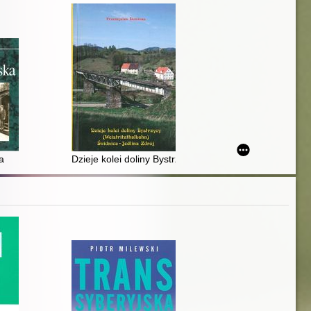
awniejszych do 1990. T. 1 cz. 1,
a
Dzieje kolei doliny Bystrzycy Świdnica-Jedlina Zdrój