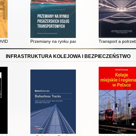
sures to support international rail carriers
ID-19 na preferencje podróżnych w transporcie kolejowym
Przemiany na rynku pasażerskich usług transportowy
Transport a potrze
INFRASTRUKTURA KOLEJOWA I BEZPIECZEŃSTWO