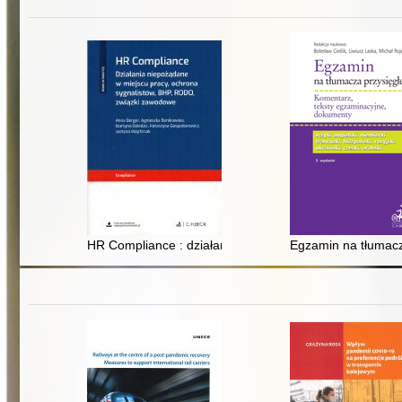
HR Compliance : działania niepożądane w miejscu pra
Egzamin na tłumacza