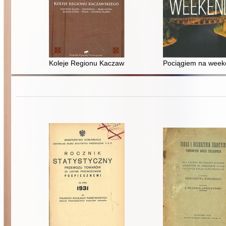
Koleje Regionu Kaczawskiego : Lwówek Śląski-Złotory
Pociągiem na weeke