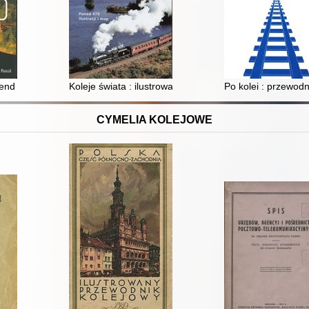
ja-Marciszów-Jelenia Góra-Wleń-Lwówek Śląski
nd : 20 najpiękniejszych tras kolejowych w Polsce
Koleje świata : ilustrowane kompendium
Po kolei : przewod
CYMELIA KOLEJOWE