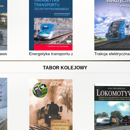
ładki ślizgowej obieraka prądu pojazdu szynowego
szawskiego węzła kolejowego PKP 1933-1950
Energetyka transportu zelektryfikowanego : poradnik i
Trakcja elektryczn
TABOR KOLEJOWY