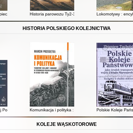
pieczeństwa czynnego pojazdów kolejowych
Historia parowozu Ty2-323
Lokomotywy : encyk
HISTORIA POLSKIEGO KOLEJNICTWA
wej Poznań-Piła 1879 -15 maja 2019 : Album o linii kolejowej Poznań-Piła
Komunikacja i polityka : transport kolejowy i drogowy
Polskie Koleje Pań
KOLEJE WĄSKOTOROWE