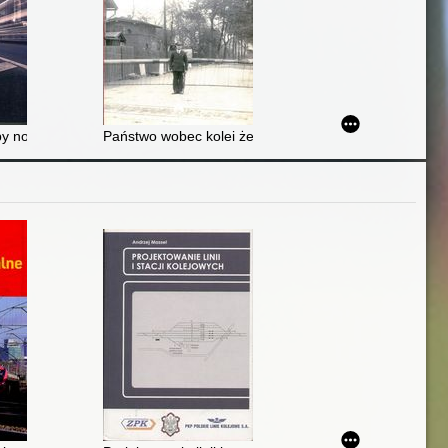
ch : monografia dedykowana profesorowi Olgierdowi Wyszomirskiemu
by nowoczesnej gospodarki, idee i innowacje = (Transport and modern
Państwo wobec kolei żelaznych w Polsce