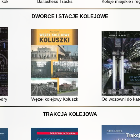
ineering - opportunities and challenges : 64. Konferencja Naukowa Kom
i kolejowe w Polsce
Ballastless Tracks
Koleje miejskie i r
DWORCE I STACJE KOLEJOWE
dry : hala peronowa w architekturze dworców. 1,
Węzeł kolejowy Koluszki
Od wozowni do kate
TRAKCJA KOLEJOWA