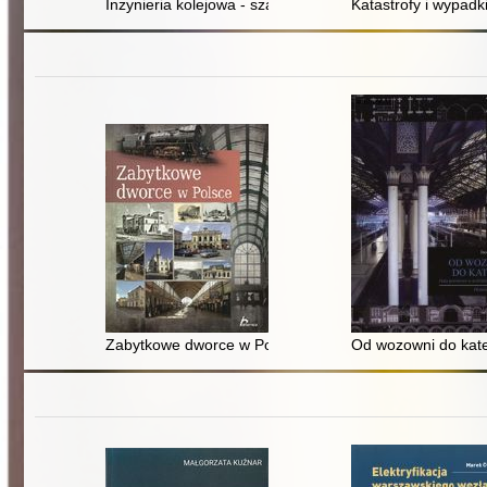
Inżynieria kolejowa - szanse i wyzwania = Railway eng
Katastrofy i wypadk
Zabytkowe dworce w Polsce
Od wozowni do kate