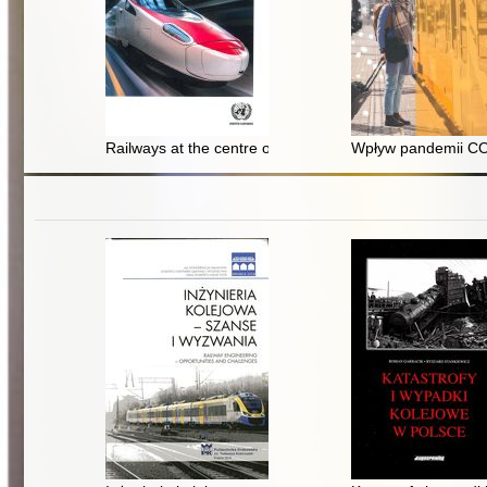
Railways at the centre of a post-pandemic recovery : mea
Wpływ pandemii COV