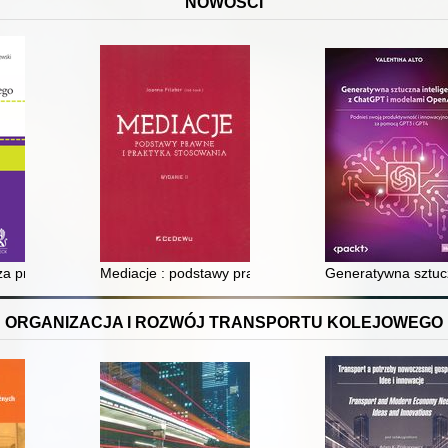
NOWOŚCI
cy, ochrona sygnalistów, BHP, RODO, związki zawodowe
 przysięgłego : komentarz, teksty egzaminacyjne, dokumenty - języki angi
Mediacje : podstawy prawne i praktyka stosowania
Generatywna sztuc
ORGANIZACJA I ROZWÓJ TRANSPORTU KOLEJOWEGO