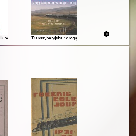
nik podwarszawski
Transsyberyjska : drogą żelazną przez Rosję i dalej