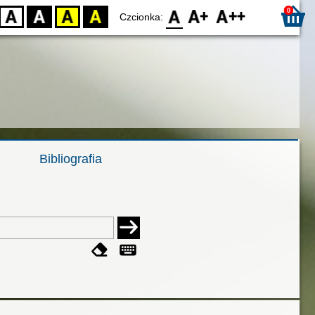
0
D
BW
YB
BY
F0
F1
F2
Czcionka:
Bibliografia