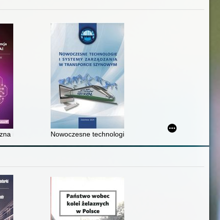
elski, niemiecki, francuski, rosyjski, ukraiński, czeski, hiszpański, a
zna inteligencja z ChatGPT i modelami OpenAI : podnieś swoją produ
Nowoczesne technologie i systemy zarządzania w tran