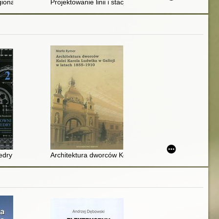
itetu Inżynierii Lądowej i Wodnej PAN oraz Komitetu Nauki PZITB, Kryn
egionalne w Polsce
Projektowanie linii i stacji kolejowych
dry : hala peronowa w architekturze dworców. 2,
Architektura dworców Kolei Karola Ludwika w Galicji 