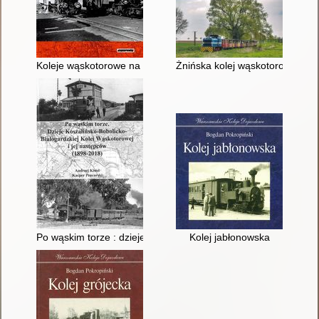
Koleje wąskotorowe na Kurpiach
Żnińska kolej wąskotorowa
Po wąskim torze : dzieje Koszalińsko-Bobolicko-Białogardzkiej
Kolej jabłonowska