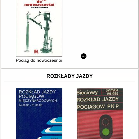
Pociąg do nowoczesności : szkice kolejowe
ROZKŁADY JAZDY