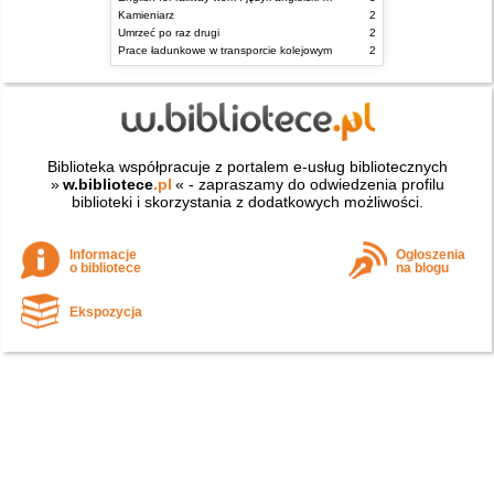
Kamieniarz
2
Umrzeć po raz drugi
2
Prace ładunkowe w transporcie kolejowym
2
Biblioteka współpracuje z portalem e-usług bibliotecznych
»
w.bibliotece
.pl
« - zapraszamy do odwiedzenia profilu
biblioteki i skorzystania z dodatkowych możliwości.
Informacje
Ogłoszenia
o bibliotece
na blogu
Ekspozycja