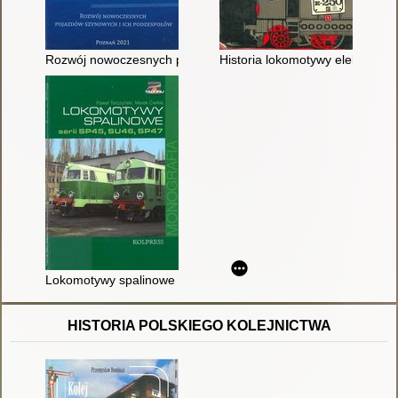
Rozwój nowoczesnych pojazdów szynowych i ich podzespołów
Historia lokomotywy elektryczne
Lokomotywy spalinowe serii SP45, SU46, SP47
HISTORIA POLSKIEGO KOLEJNICTWA