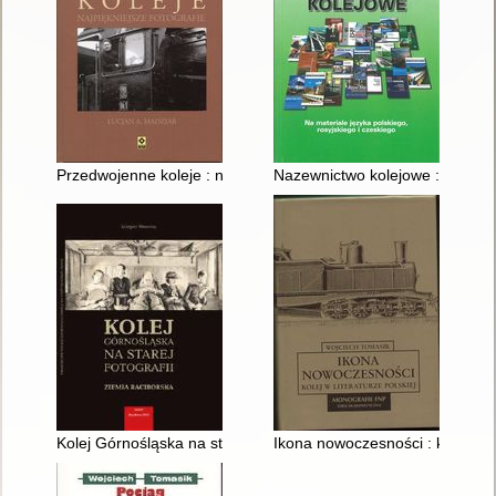
Przedwojenne koleje : najpiękniejsze fotografie
Nazewnictwo kolejowe : (na mate
Kolej Górnośląska na starej fotografii : Ziemia Raciborska
Ikona nowoczesności : kolej w li