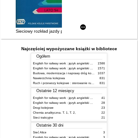
Sieciowy rozkład jazdy pociągów PKP ważny 29.V.1994 - 24.IX
Najczęściej wypożyczane książki w bibliotece
Ogółem
English for railway work : język angielski dla kolejarzy - podręcznik dla początkujących
1586
English for railway work : język angielski dla kolejarzy - podręcznik dla zaawansowanych
1571
Budowa, modernizacja i naprawy dróg kolejowych
1037
Nawierzchnia kolejowa
831
Ruch i przewozy kolejowe : sterowanie ruchem
831
Ostatnie 12 miesięcy
English for railway work : język angielski dla kolejarzy - podręcznik dla zaawansowanych
41
English for railway work : język angielski dla kolejarzy - podręcznik dla początkujących
28
Drogi kolejowe
23
Chemia analityczna. T. 1, T. 2,
22
Sieci trakcyjne
21
Ostatnie 30 dni
Sieć Alice
3
English for railway work : język angielski dla kolejarzy - podręcznik dla zaawansowanych
3