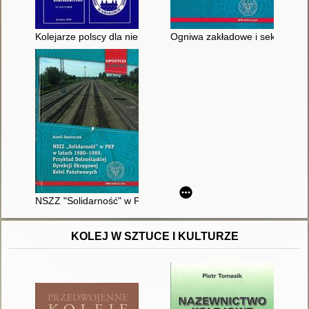
Kolejarze polscy dla niepodległej ojczyzny = Polish railwayme
Ogniwa zakładowe i sekcje br
NSZZ "Solidarność" w PKP w latach 1980-1989 : przykład Doln
KOLEJ W SZTUCE I KULTURZE