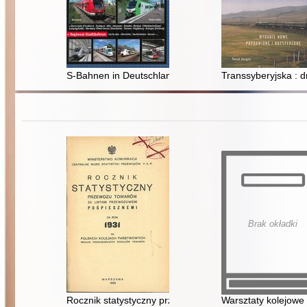
S-Bahnen in Deutschland : Regional-Stadttbahnen / S
Transsyberyjska : d
Brak okładki
Rocznik statystyczny przewozu towarów za listami pr
Warsztaty kolejowe 