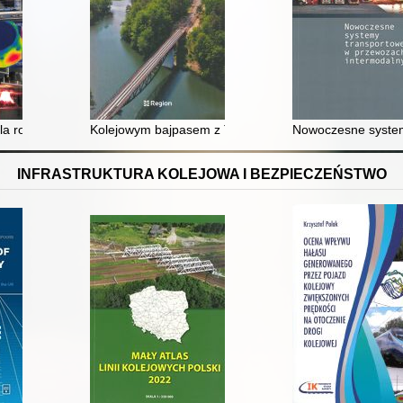
woju : praca zbiorowa
 rozwoju transportu szynowego : młoda kadra Instytutu Kolejnictwa w 
Kolejowym bajpasem z Trójmiasta do Kartuz
Nowoczesne system
INFRASTRUKTURA KOLEJOWA I BEZPIECZEŃSTWO