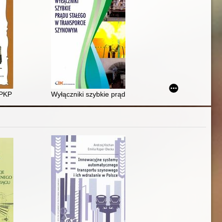
933-1950
i PKP : praca zbiorowa
Wyłączniki szybkie prądu stałego w transporcie szyn