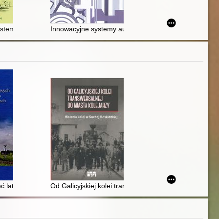
 systemów bezpiecznego prowadzenia pociągu
Innowacyjne systemy automatycznego transportu szyn
j w XIX i XX wieku
ęć lat Węzła Polskich Kolei Państwowych : Rozwadów w kolejarskich w
Od Galicyjskiej kolei transwersalnej do miasta kolejarzy