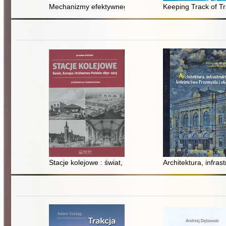
Mechanizmy efektywnego zarządzania bocznicami kol
Keeping Track of Tr
Stacje kolejowe : świat, Europa i Królestwo Polskie 183
Architektura, infras