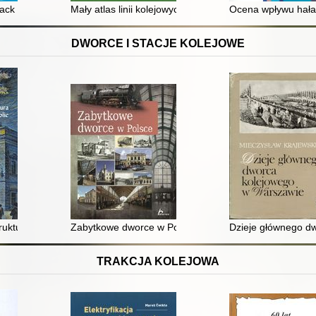
ejowymi
ack Geometry : Basics - Error Detection - Correction - Quality: an ove
Mały atlas linii kolejowych Polski 2022
Ocena wpływu hałas
DWORCE I STACJE KOLEJOWE
0-1915 : architektura i budownictwo
truktura kolejnictwa Przemyśla i okolic
Zabytkowe dworce w Polsce
Dzieje głównego d
TRAKCJA KOLEJOWA