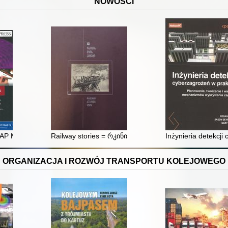
NOWOŚCI
SAP MM : Business User Guide
Railway stories = რკინის გზის ამბები
Inżynieria detekcj
ORGANIZACJA I ROZWÓJ TRANSPORTU KOLEJOWEGO