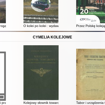
chwandl Robert
rogą żelazną przez Rosję i dalej
O kolei po kolei : wydawnictwo z okazji jubileuszu 25-
Przez Polskę kolej
CYMELIA KOLEJOWE
zewozowemi pośpiesznemi za rok 1931 na PKP
i praktyka warsztatowa
Kolejowy słownik towarowy polsko-francusko-niemiecki
Tabor i urządzenia