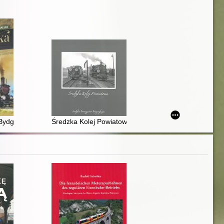
a Bydgoszcz-Koronowo
Średzka Kolej Powiatowa