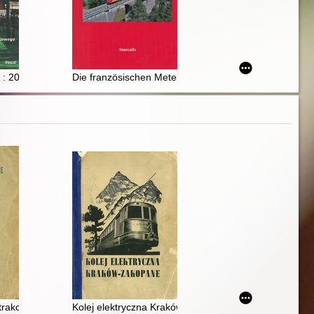
lecia działania Krajowego Klubu Miłośników Historii i Zabytków Transpor
ą : 20 tras na 20-lecie Urzędu Transportu Kolejowego
Die französischen Meterspurbahnen des regulären Eis
 trakcyjne Parowych Kolei Żelaznych
Kolej elektryczna Kraków-Zakopane