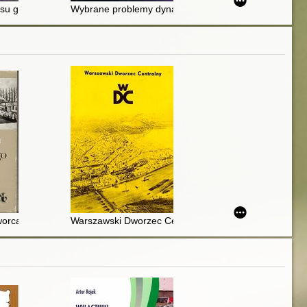
rview of the DACH countries and the UK
u generowanego przez pojazd kolejowy zwiększonych prędkości na oto
Wybrane problemy dynamiki rozjazdu kolejowego prz
worca kolejowego w Warszawie
Warszawski Dworzec Centralny