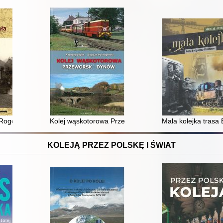
Rogów - Rawa - Biała
Kolej wąskotorowa Przeworsk-Dynów
Mała kolejka tras
KOLEJĄ PRZEZ POLSKĘ I ŚWIAT