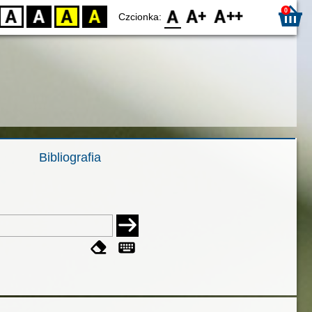
0
D
BW
YB
BY
F0
F1
F2
Czcionka:
Bibliografia