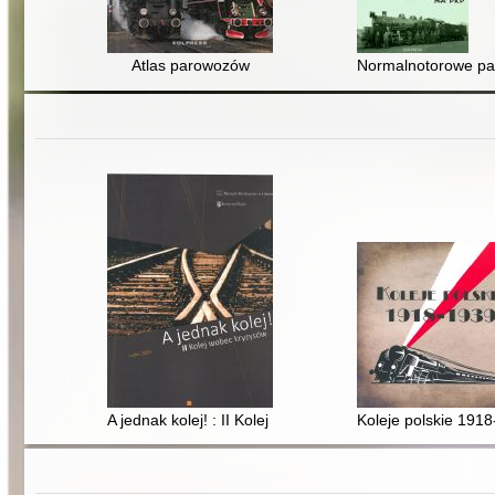
Atlas parowozów
Normalnotorowe pa
A jednak kolej! : II Kolej wobec kryzysów
Koleje polskie 1918