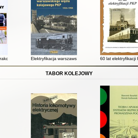
rakcyjny : zasady działania, sterowanie, modelowanie
Elektryfikacja warszawskiego węzła kolejowego PKP 1
60 lat elektryfikacj
TABOR KOLEJOWY