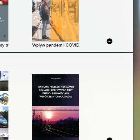
realizacji projektów badawczych : praca zbiorowa
y transportowe w przewozach intermodalnych
Wpływ pandemii COVID-19 na preferencje podróżnych