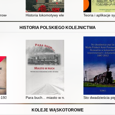
rowozy amerykańskie na PKP
Historia lokomotywy elektrycznej
Teoria i aplikacje
HISTORIA POLSKIEGO KOLEJNICTWA
-1939 : Wystawa z okazji 100-lecia odzyskania niepodległości
Para buch... miasto w ruch : historia kolei stargardzkie
Sto dwadzieścia pi
KOLEJE WĄSKOTOROWE