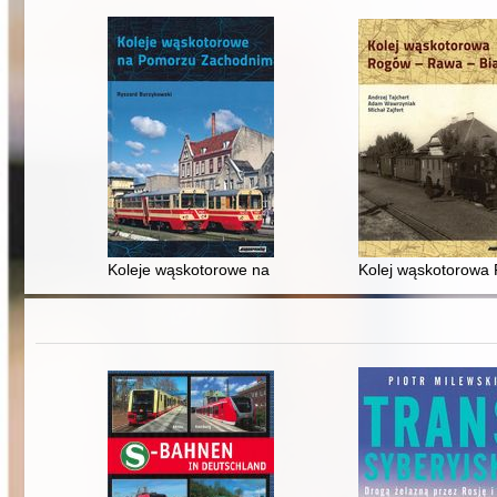
Koleje wąskotorowe na Pomorzu Zachodnim
Kolej wąskotorowa 