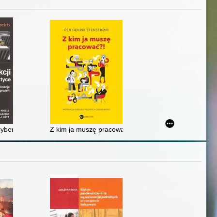
i cyberzagrożeń w praktyce : planowanie, tworzenie i walidacja mecha
Z kim ja muszę pracować?! : instrukcja obsługi trudn