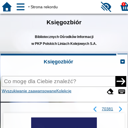
0
Strona rekordu
Księgozbiór
Bibliotecznych Ośrodków Informacji
w PKP Polskich Liniach Kolejowych S.A.
Księgozbiór
Wyszukiwanie zaawansowane
Kolekcje
70381