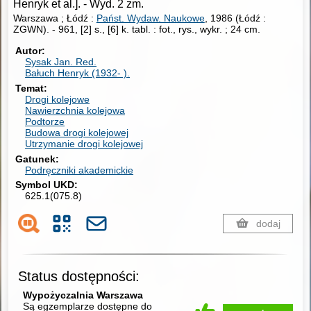
Henryk et al.].
-
Wyd. 2 zm.
Warszawa ; Łódź :
Państ. Wydaw. Naukowe
, 1986 (Łódź :
ZGWN).
-
961, [2] s., [6] k. tabl. : fot., rys., wykr. ; 24 cm.
Autor
Sysak Jan.
Red.
Bałuch Henryk (1932- ).
Temat
Drogi kolejowe
Nawierzchnia kolejowa
Podtorze
Budowa drogi kolejowej
Utrzymanie drogi kolejowej
Gatunek
Podręczniki akademickie
Symbol UKD
625.1(075.8)
dodaj
Status dostępności:
Wypożyczalnia Warszawa
Są egzemplarze dostępne do