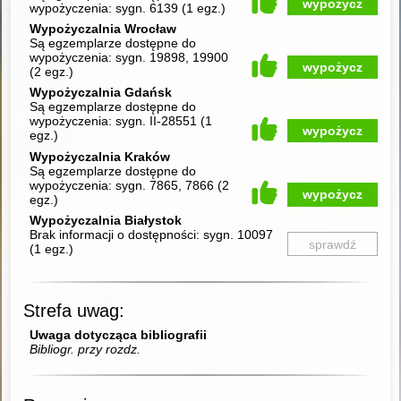
wypożycz
wypożyczenia:
sygn. 6139
(
1 egz.
)
Wypożyczalnia Wrocław
Są egzemplarze dostępne do
wypożyczenia:
sygn. 19898, 19900
wypożycz
(
2 egz.
)
Wypożyczalnia Gdańsk
Są egzemplarze dostępne do
wypożyczenia:
sygn. II-28551
(
1
wypożycz
egz.
)
Wypożyczalnia Kraków
Są egzemplarze dostępne do
wypożyczenia:
sygn. 7865, 7866
(
2
wypożycz
egz.
)
Wypożyczalnia Białystok
Brak informacji o dostępności:
sygn. 10097
sprawdź
(
1 egz.
)
Strefa uwag:
Uwaga dotycząca bibliografii
Bibliogr. przy rozdz.