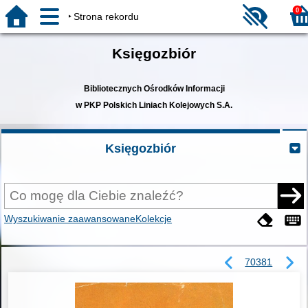
0
Strona rekordu
Księgozbiór
Bibliotecznych Ośrodków Informacji
w PKP Polskich Liniach Kolejowych S.A.
Księgozbiór
Wyszukiwanie zaawansowane
Kolekcje
70381