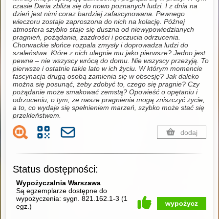
czasie Daria zbliża się do nowo poznanych ludzi. I z dnia na
dzień jest nimi coraz bardziej zafascynowana. Pewnego
wieczoru zostaje zaproszona do nich na kolację. Późnej
atmosfera szybko staje się duszna od niewypowiedzianych
pragnień, pożądania, zazdrości i poczucia odrzucenia.
Chorwackie słońce rozpala zmysły i doprowadza ludzi do
szaleństwa. Które z nich ulegnie mu jako pierwsze? Jedno jest
pewne – nie wszyscy wrócą do domu. Nie wszyscy przeżyją. To
pierwsze i ostatnie takie lato w ich życiu. W którym momencie
fascynacja drugą osobą zamienia się w obsesję? Jak daleko
można się posunąć, żeby zdobyć to, czego się pragnie? Czy
pożądanie może smakować zemstą? Opowieść o opętaniu i
odrzuceniu, o tym, że nasze pragnienia mogą zniszczyć życie,
a to, co wydaje się spełnieniem marzeń, szybko może stać się
przekleństwem.
dodaj
Status dostępności:
Wypożyczalnia Warszawa
Są egzemplarze dostępne do
wypożyczenia:
sygn. 821.162.1-3
(
1
wypożycz
egz.
)