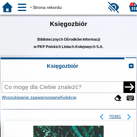
0
Strona rekordu
Księgozbiór
Bibliotecznych Ośrodków Informacji
w PKP Polskich Liniach Kolejowych S.A.
Księgozbiór
Wyszukiwanie zaawansowane
Kolekcje
70381