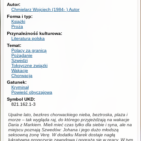
Autor
Chmielarz Wojciech (1984- )
Autor
Forma i typ
Książki
Proza
Przynależność kulturowa
Literatura polska
Temat
Polacy za granicą
Pożądanie
Szwedzi
Toksyczne związki
Wakacje
Chorwacja
Gatunek
Kryminał
Powieść obyczajowa
Symbol UKD
821.162.1-3
Upalne lato, bezkres chorwackiego nieba, beztroska, plaża i
morze – tak wygląda raj, do którego przyjeżdżają na wakacje
Daria z Markiem. Mieli mieć czas tylko dla siebie i syna, ale na
miejscu poznają Szwedów: Johana i jego dużo młodszą
seksowną żonę Verę. W dodatku Marek dostaje nagłą
lukratywną propozycję zawodową i pogrąża się w pracy. W tym