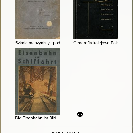
Szkoła maszynisty : podręcznik dla urzędników dróg żelaznych 
Geografia kolejowa Polski z u
Die Eisenbahn im Bild : Eine Bilderreihe aus aller Welt Erstef F