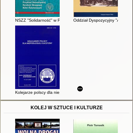
NSZZ "Solidarność" w PKP w latach 1980-1989 : przykład Doln
Oddział Dyspozycyjny "A" wars
Kolejarze polscy dla niepodległej ojczyzny = Polish railwayme
KOLEJ W SZTUCE I KULTURZE