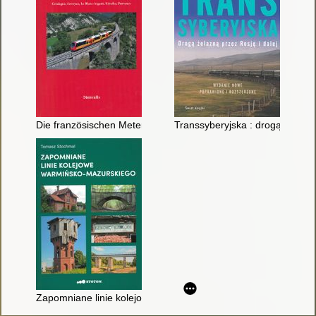
Die französischen Meterspurbahnen des regulären Eisenbahn-B
Transsyberyjska : drogą żelazną
Zapomniane linie kolejowe warmińsko-mazurskiego