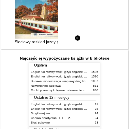
Sieciowy rozkład jazdy pociągów ważny 28.V.2000 - 09.VI.2001
Najczęściej wypożyczane książki w bibliotece
Ogółem
English for railway work : język angielski dla kolejarzy - podręcznik dla początkujących
1585
English for railway work : język angielski dla kolejarzy - podręcznik dla zaawansowanych
1570
Budowa, modernizacja i naprawy dróg kolejowych
1037
Nawierzchnia kolejowa
831
Ruch i przewozy kolejowe : sterowanie ruchem
830
Ostatnie 12 miesięcy
English for railway work : język angielski dla kolejarzy - podręcznik dla zaawansowanych
41
English for railway work : język angielski dla kolejarzy - podręcznik dla początkujących
28
Drogi kolejowe
24
Chemia analityczna. T. 1, T. 2,
24
Sieci trakcyjne
23