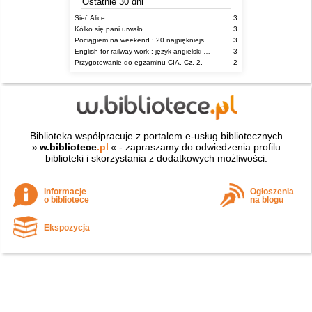
Ostatnie 30 dni
Sieć Alice
3
Kółko się pani urwało
3
Pociągiem na weekend : 20 najpiękniejszych tras kolejowych w Polsce
3
English for railway work : język angielski dla kolejarzy - podręcznik dla zaawansowanych
3
Przygotowanie do egzaminu CIA. Cz. 2,
2
Biblioteka współpracuje z portalem e-usług bibliotecznych
»
w.bibliotece
.pl
« - zapraszamy do odwiedzenia profilu
biblioteki i skorzystania z dodatkowych możliwości.
Informacje
Ogłoszenia
o bibliotece
na blogu
Ekspozycja