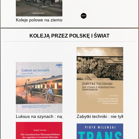
Koleje polowe na ziemiach polskich w okresie I wojny światowe
KOLEJĄ PRZEZ POLSKĘ I ŚWIAT
Luksus na szynach : najpiękniejsze trasy kolejowe świata = Luxur
Zabytki techniki : nie tylko z 