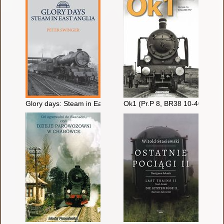
Glory days: Steam in East Anglia
Ok1 (Pr.P 8, BR38 10-40) : pru