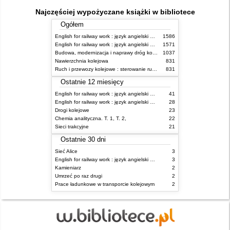
Najczęściej wypożyczane książki w bibliotece
Ogółem
English for railway work : język angielski dla kolejarzy - podręcznik dla początkujących
1586
English for railway work : język angielski dla kolejarzy - podręcznik dla zaawansowanych
1571
Budowa, modernizacja i naprawy dróg kolejowych
1037
Nawierzchnia kolejowa
831
Ruch i przewozy kolejowe : sterowanie ruchem
831
Ostatnie 12 miesięcy
English for railway work : język angielski dla kolejarzy - podręcznik dla zaawansowanych
41
English for railway work : język angielski dla kolejarzy - podręcznik dla początkujących
28
Drogi kolejowe
23
Chemia analityczna. T. 1, T. 2,
22
Sieci trakcyjne
21
Ostatnie 30 dni
Sieć Alice
3
English for railway work : język angielski dla kolejarzy - podręcznik dla zaawansowanych
3
Kamieniarz
2
Umrzeć po raz drugi
2
Prace ładunkowe w transporcie kolejowym
2