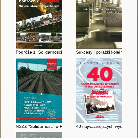
Podróże z "Solidarnością" : miejsca, które warto zobaczyć
Sukcesy i porażki kolei w Pols
NSZZ "Solidarność" w PKP w latach 1980-1989 : przykład Doln
40 najważniejszych wydarzeń w h