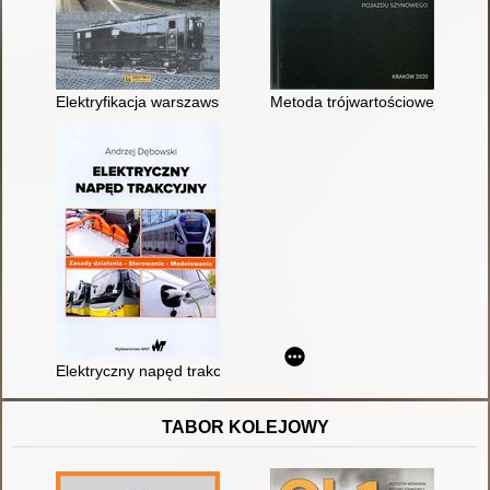
Elektryfikacja warszawskiego węzła kolejowego PKP 1933-195
Metoda trójwartościowej oceny 
Elektryczny napęd trakcyjny : zasady działania, sterowanie, m
TABOR KOLEJOWY