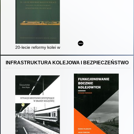
20-lecie reformy kolei w Polsce : poglądy i plany rozwojowe : 
INFRASTRUKTURA KOLEJOWA I BEZPIECZEŃSTWO