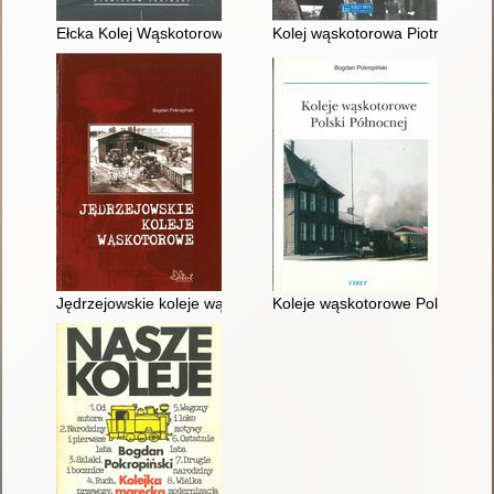
Ełcka Kolej Wąskotorowa 1913
Kolej wąskotorowa Piotrków-Su
Jędrzejowskie koleje wąskotorowe
Koleje wąskotorowe Polski Półn