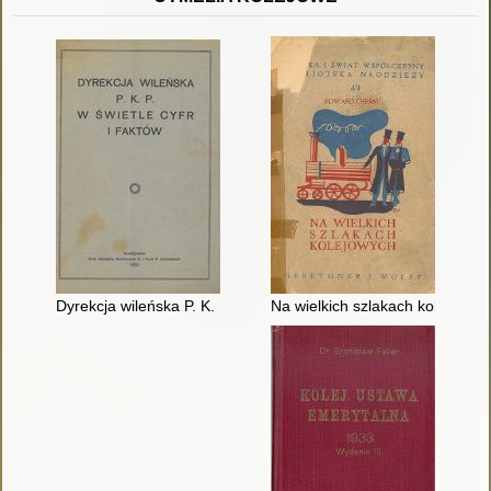
Dyrekcja wileńska P. K. P. w świetle cyfr i faktów
Na wielkich szlakach kolejowyc