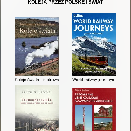
KOLEJĄ PRZEZ POLSKĘ I ŚWIAT
Koleje świata : ilustrowane kompendium
World railway journeys : Discove