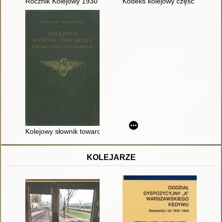
Rocznik Kolejowy 1930 : opracowany na podstawie źródeł urz
Kodeks kolejowy część II
Kolejowy słownik towarowy polsko-francusko-niemiecki
KOLEJARZE