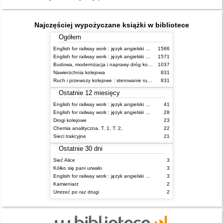
Najczęściej wypożyczane książki w bibliotece
Ogółem
English for railway work : język angielski dla kolejarzy - podręcznik dla początkujących
1586
English for railway work : język angielski dla kolejarzy - podręcznik dla zaawansowanych
1571
Budowa, modernizacja i naprawy dróg kolejowych
1037
Nawierzchnia kolejowa
831
Ruch i przewozy kolejowe : sterowanie ruchem
831
Ostatnie 12 miesięcy
English for railway work : język angielski dla kolejarzy - podręcznik dla zaawansowanych
41
English for railway work : język angielski dla kolejarzy - podręcznik dla początkujących
28
Drogi kolejowe
23
Chemia analityczna. T. 1, T. 2,
22
Sieci trakcyjne
21
Ostatnie 30 dni
Sieć Alice
3
Kółko się pani urwało
3
English for railway work : język angielski dla kolejarzy - podręcznik dla zaawansowanych
3
Kamieniarz
2
Umrzeć po raz drugi
2