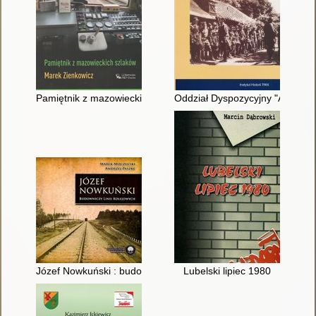
Pamiętnik z mazowieckich szlaków
Oddział Dyspozycyjny "A" wars
Józef Nowkuński : budowniczy linii kolejowych
Lubelski lipiec 1980