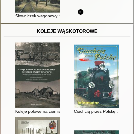
Słowniczek wagonowy : odbitka z "Mechanika"
KOLEJE WĄSKOTOROWE
Koleje polowe na ziemiach polskich w okresie I wojny światowe
Ciuchcią przez Polskę : inform