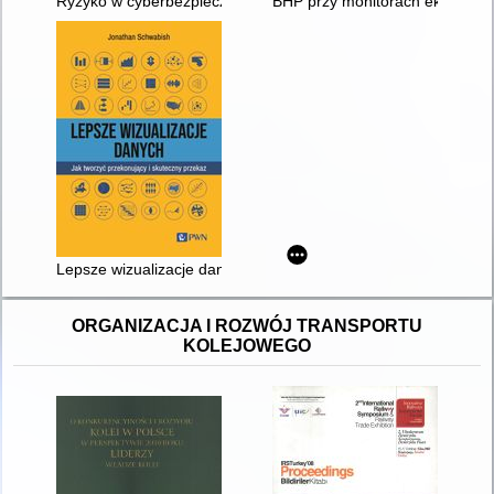
Ryzyko w cyberbezpieczeństwie : metody modelowania, pomiar
BHP przy monitorach ekranowy
Lepsze wizualizacje danych : jak tworzyć przekonujący i skute
ORGANIZACJA I ROZWÓJ TRANSPORTU
KOLEJOWEGO