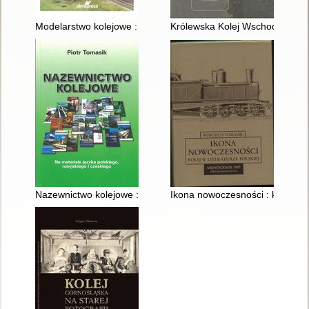
Modelarstwo kolejowe : planowanie układów torowych makiet, 
Królewska Kolej Wschodnia na 
Nazewnictwo kolejowe : (na materiale języka polskiego, rosyjsk
Ikona nowoczesności : kolej w li