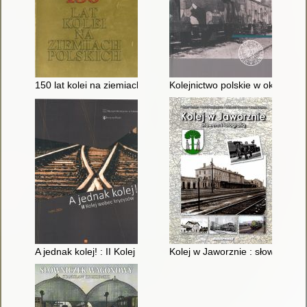
150 lat kolei na ziemiach polskich
Kolejnictwo polskie w okresie b
A jednak kolej! : II Kolej wobec kryzysów
Kolej w Jaworznie : słowem i fot