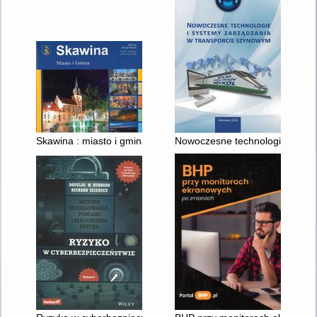
Skawina : miasto i gmina : 660 lat lokacji miasta = the 660th an
Nowoczesne technologie i syste