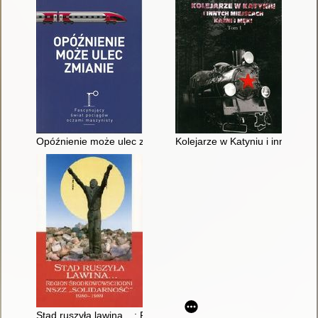
Opóźnienie może ulec zmianie
Kolejarze w Katyniu i innych mie
Stąd ruszyła lawina... : Region Środkowowschodni NSZZ "Sol