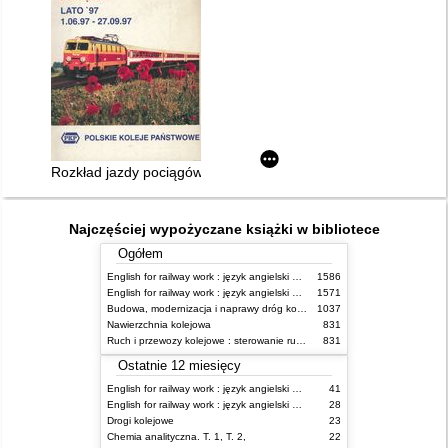
Rozkład jazdy pociągów międzynarodowych 01.06.1997 - 27.0
Najczęściej wypożyczane książki w bibliotece
Ogółem
English for railway work : język angielski dla kolejarzy - podręcznik dla początkujących
1586
English for railway work : język angielski dla kolejarzy - podręcznik dla zaawansowanych
1571
Budowa, modernizacja i naprawy dróg kolejowych
1037
Nawierzchnia kolejowa
831
Ruch i przewozy kolejowe : sterowanie ruchem
831
Ostatnie 12 miesięcy
English for railway work : język angielski dla kolejarzy - podręcznik dla zaawansowanych
41
English for railway work : język angielski dla kolejarzy - podręcznik dla początkujących
28
Drogi kolejowe
23
Chemia analityczna. T. 1, T. 2,
22