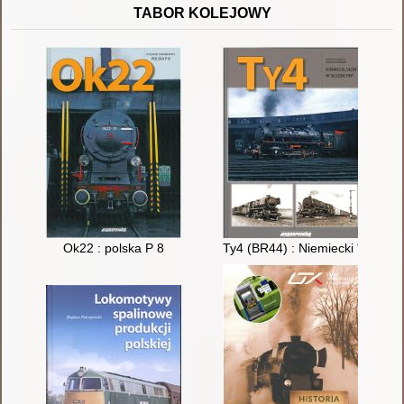
TABOR KOLEJOWY
Ok22 : polska P 8
Ty4 (BR44) : Niemiecki "Słoń" 