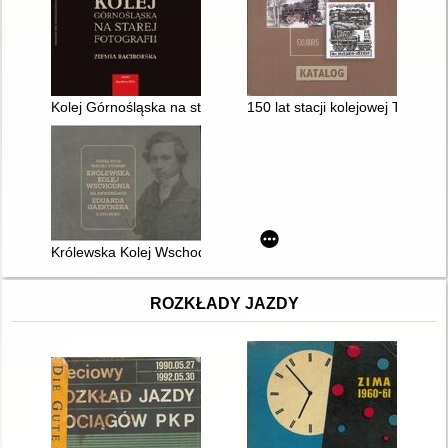
Kolej Górnośląska na starej fotografii : Ziemia Raciborska
150 lat stacji kolejowej Tarnow
Królewska Kolej Wschodnia na akwarelach Eduarda Gaertnera
ROZKŁADY JAZDY