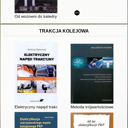
Od wozowni do katedry : hala peronowa w architekturze dworc
TRAKCJA KOLEJOWA
Elektryczny napęd trakcyjny : zasady działania, sterowanie, m
Metoda trójwartościowej oceny 