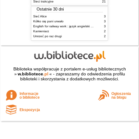
Sieci trakcyjne
21
Ostatnie 30 dni
Sieć Alice
3
Kółko się pani urwało
3
English for railway work : język angielski dla kolejarzy - podręcznik dla zaawansowanych
3
Kamieniarz
2
Umrzeć po raz drugi
2
Biblioteka współpracuje z portalem e-usług bibliotecznych
»
w.bibliotece
.pl
« - zapraszamy do odwiedzenia profilu
biblioteki i skorzystania z dodatkowych możliwości.
Informacje
Ogłoszenia
o bibliotece
na blogu
Ekspozycja