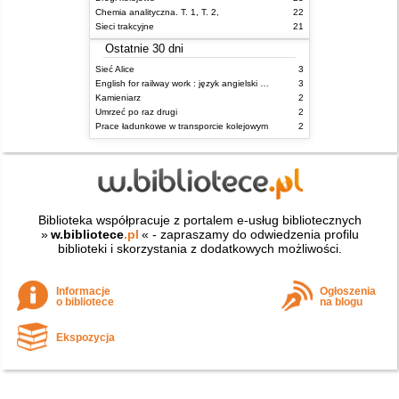
Chemia analityczna. T. 1, T. 2,
22
Sieci trakcyjne
21
Ostatnie 30 dni
Sieć Alice
3
English for railway work : język angielski dla kolejarzy - podręcznik dla zaawansowanych
3
Kamieniarz
2
Umrzeć po raz drugi
2
Prace ładunkowe w transporcie kolejowym
2
Biblioteka współpracuje z portalem e-usług bibliotecznych
»
w.bibliotece
.pl
« - zapraszamy do odwiedzenia profilu
biblioteki i skorzystania z dodatkowych możliwości.
Informacje
Ogłoszenia
o bibliotece
na blogu
Ekspozycja