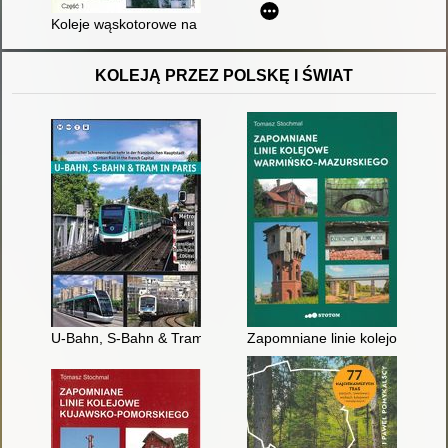
Koleje wąskotorowe na Górnym Śląsku : od czasów najdawniejs
KOLEJĄ PRZEZ POLSKĘ I ŚWIAT
U-Bahn, S-Bahn & Tram in Paris : städtischer Schienennahverke
Zapomniane linie kolejowe wa