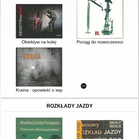
Obiektyw na kolej
Pociąg do nowoczesności : szki
Kraina : opowieść o wąskim torze
ROZKŁADY JAZDY