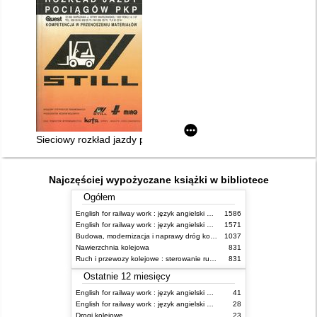
Sieciowy rozkład jazdy pociągów PKP ważny 31.V.1992 - 22.V.
Najczęściej wypożyczane książki w bibliotece
Ogółem
English for railway work : język angielski dla kolejarzy - podręcznik dla początkujących
1586
English for railway work : język angielski dla kolejarzy - podręcznik dla zaawansowanych
1571
Budowa, modernizacja i naprawy dróg kolejowych
1037
Nawierzchnia kolejowa
831
Ruch i przewozy kolejowe : sterowanie ruchem
831
Ostatnie 12 miesięcy
English for railway work : język angielski dla kolejarzy - podręcznik dla zaawansowanych
41
English for railway work : język angielski dla kolejarzy - podręcznik dla początkujących
28
Drogi kolejowe
23