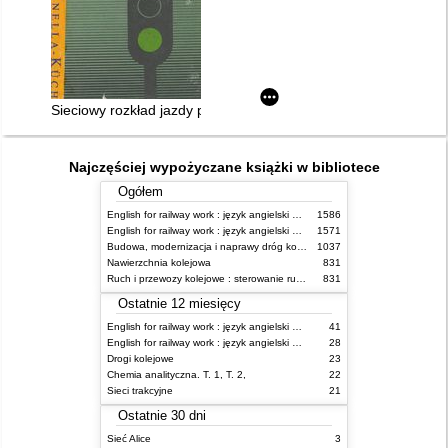
Sieciowy rozkład jazdy pociągów PKP ważny 27.V.1990 - 30.V.
Najczęściej wypożyczane książki w bibliotece
Ogółem
English for railway work : język angielski dla kolejarzy - podręcznik dla początkujących
1586
English for railway work : język angielski dla kolejarzy - podręcznik dla zaawansowanych
1571
Budowa, modernizacja i naprawy dróg kolejowych
1037
Nawierzchnia kolejowa
831
Ruch i przewozy kolejowe : sterowanie ruchem
831
Ostatnie 12 miesięcy
English for railway work : język angielski dla kolejarzy - podręcznik dla zaawansowanych
41
English for railway work : język angielski dla kolejarzy - podręcznik dla początkujących
28
Drogi kolejowe
23
Chemia analityczna. T. 1, T. 2,
22
Sieci trakcyjne
21
Ostatnie 30 dni
Sieć Alice
3