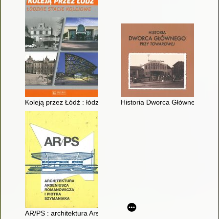
Koleją przez Łódź : łódzkie stacje kolejowe
Historia Dworca Głównego przy
AR/PS : architektura Arseniusza Romanowicza i Piotra Szyman