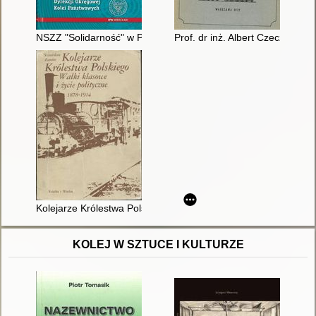
NSZZ "Solidarność" w PKP w latach 1980-1989 : przykład Doln
Prof. dr inż. Albert Czeczott : 
Kolejarze Królestwa Polskiego : Walki klasowe i życie politycz
KOLEJ W SZTUCE I KULTURZE