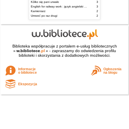
Kółko się pani urwało
3
English for railway work : język angielski dla kolejarzy - podręcznik dla zaawansowanych
3
Kamieniarz
2
Umrzeć po raz drugi
2
Biblioteka współpracuje z portalem e-usług bibliotecznych
»
w.bibliotece
.pl
« - zapraszamy do odwiedzenia profilu
biblioteki i skorzystania z dodatkowych możliwości.
Informacje
Ogłoszenia
o bibliotece
na blogu
Ekspozycja