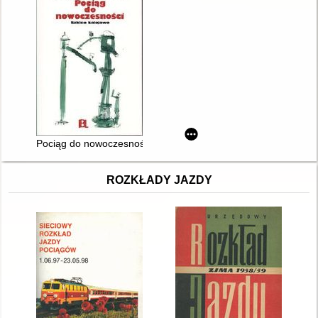
Pociąg do nowoczesności : szkice kolejowe
ROZKŁADY JAZDY