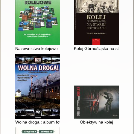
Nazewnictwo kolejowe : (na materiale języka polskiego, rosyjsk
Kolej Górnośląska na starej foto
Wolna droga : album fotografii z lat 1973-2000
Obiektyw na kolej