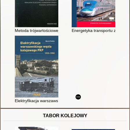
Metoda trójwartościowej oceny stanu technicznego nakładki ś
Energetyka transportu zelektryf
Elektryfikacja warszawskiego węzła kolejowego PKP 1933-195
TABOR KOLEJOWY