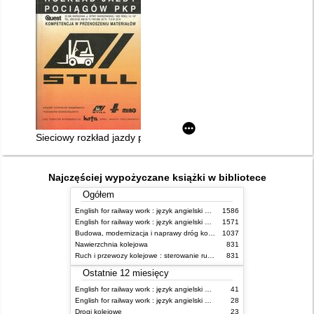
Sieciowy rozkład jazdy pociągów PKP ważny 31.V.1992 - 22.V.
Najczęściej wypożyczane książki w bibliotece
Ogółem
English for railway work : język angielski dla kolejarzy - podręcznik dla początkujących
1586
English for railway work : język angielski dla kolejarzy - podręcznik dla zaawansowanych
1571
Budowa, modernizacja i naprawy dróg kolejowych
1037
Nawierzchnia kolejowa
831
Ruch i przewozy kolejowe : sterowanie ruchem
831
Ostatnie 12 miesięcy
English for railway work : język angielski dla kolejarzy - podręcznik dla zaawansowanych
41
English for railway work : język angielski dla kolejarzy - podręcznik dla początkujących
28
Drogi kolejowe
23