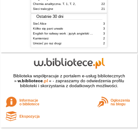
Chemia analityczna. T. 1, T. 2,
22
Sieci trakcyjne
21
Ostatnie 30 dni
Sieć Alice
3
Kółko się pani urwało
3
English for railway work : język angielski dla kolejarzy - podręcznik dla zaawansowanych
3
Kamieniarz
2
Umrzeć po raz drugi
2
Biblioteka współpracuje z portalem e-usług bibliotecznych
»
w.bibliotece
.pl
« - zapraszamy do odwiedzenia profilu
biblioteki i skorzystania z dodatkowych możliwości.
Informacje
Ogłoszenia
o bibliotece
na blogu
Ekspozycja