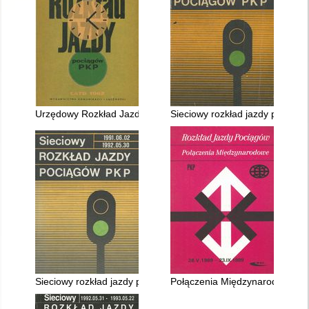
Urzędowy Rozkład Jazdy ważny 27.V. - 29.IX.1962 r
Sieciowy rozkład jazdy pociągó
Sieciowy rozkład jazdy pociągów PKP ważny 02.VI.1991 - 30.V
Połączenia Międzynarodowe 28.