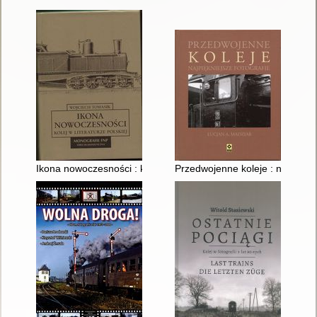
Ikona nowoczesności : kolej w literaturze polskiej
Przedwojenne koleje : najpiękni