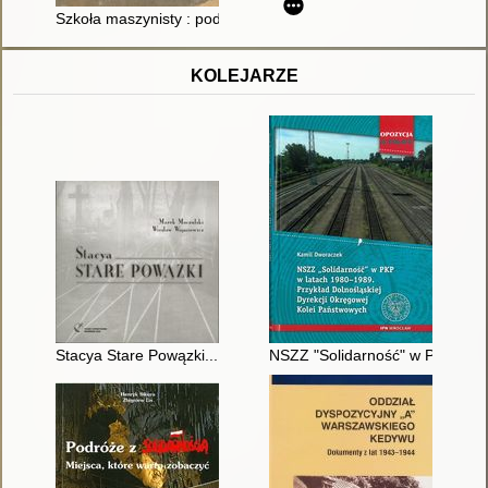
Szkoła maszynisty : podręcznik dla urzędników dróg żelaznych 
KOLEJARZE
Stacya Stare Powązki... : w hołdzie kolejarzom "wiedenki"
NSZZ "Solidarność" w PKP w lat