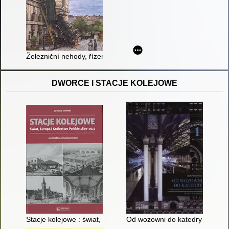
Železniční nehody, řízení a zabezpečení dopravy
DWORCE I STACJE KOLEJOWE
Stacje kolejowe : świat, Europa i Królestwo Polskie 1830-1915 
Od wozowni do katedry : hala p