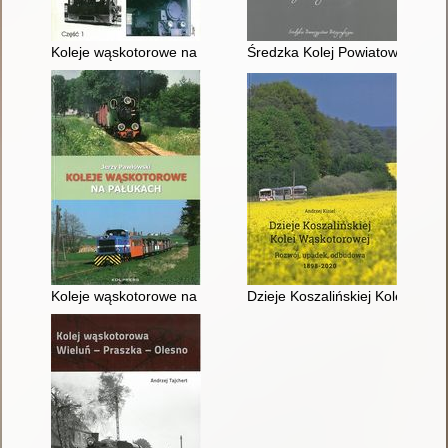
Koleje wąskotorowe na Górnym Śląsku : od czasów najdawniejs
Średzka Kolej Powiatowa
Koleje wąskotorowe na Pałukach
Dzieje Koszalińskiej Kolei Wąs