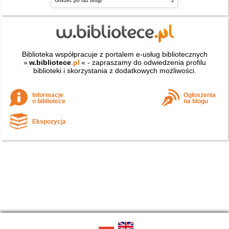
Umrzeć po raz drugi
2
Biblioteka współpracuje z portalem e-usług bibliotecznych
»
w.bibliotece
.pl
« - zapraszamy do odwiedzenia profilu
biblioteki i skorzystania z dodatkowych możliwości.
Informacje
Ogłoszenia
o bibliotece
na blogu
Ekspozycja