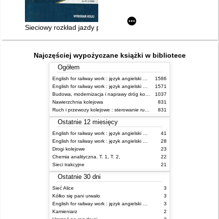
Sieciowy rozkład jazdy pociągów ważny 11.XII.2005 - 09.XII.20
Najczęściej wypożyczane książki w bibliotece
Ogółem
English for railway work : język angielski dla kolejarzy - podręcznik dla początkujących
1586
English for railway work : język angielski dla kolejarzy - podręcznik dla zaawansowanych
1571
Budowa, modernizacja i naprawy dróg kolejowych
1037
Nawierzchnia kolejowa
831
Ruch i przewozy kolejowe : sterowanie ruchem
831
Ostatnie 12 miesięcy
English for railway work : język angielski dla kolejarzy - podręcznik dla zaawansowanych
41
English for railway work : język angielski dla kolejarzy - podręcznik dla początkujących
28
Drogi kolejowe
23
Chemia analityczna. T. 1, T. 2,
22
Sieci trakcyjne
21
Ostatnie 30 dni
Sieć Alice
3
Kółko się pani urwało
3
English for railway work : język angielski dla kolejarzy - podręcznik dla zaawansowanych
3
Kamieniarz
2