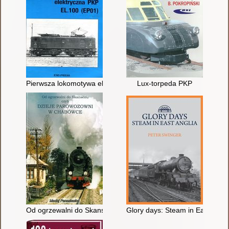
Pierwsza lokomotywa elektryczna PKP [Polskich Kolei Państw
Lux-torpeda PKP
Od ogrzewalni do Skansenu czyli dzieje parawozowni w Chab
Glory days: Steam in East Angli