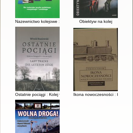
Nazewnictwo kolejowe : (na materiale języka polskiego, rosyjsk
Obiektyw na kolej
Ostatnie pociągi : Kolej w fotografii z lat 90-tych
Ikona nowoczesności : kolej w li