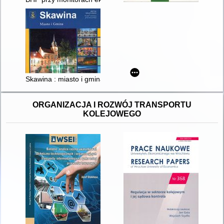
Skawina : miasto i gmina : 660 lat lokacji miasta = the 660th an
ORGANIZACJA I ROZWÓJ TRANSPORTU
KOLEJOWEGO