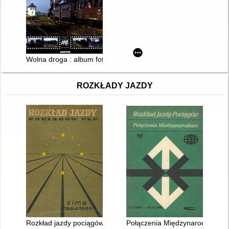
Wolna droga : album fotografii z lat 1973-2000
ROZKŁADY JAZDY
Rozkład jazdy pociągów PKP ważny 27.IX.1964 - 29.V.1965 r
Połączenia Międzynarodowe 27.