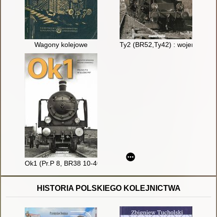
Wagony kolejowe
Ty2 (BR52,Ty42) : wojenna lo
Ok1 (Pr.P 8, BR38 10-40) : pruska lokomotywa P 8 w służbie 
HISTORIA POLSKIEGO KOLEJNICTWA