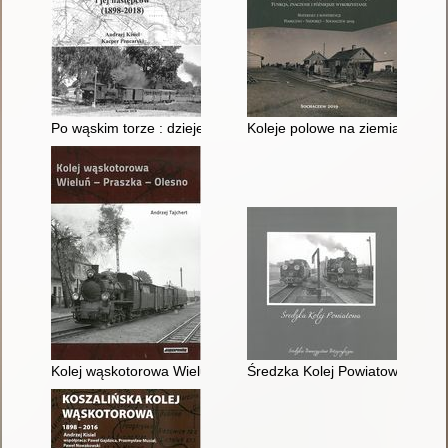
Po wąskim torze : dzieje Koszalińsko-Bobolicko-Białogardzkiej
Koleje polowe na ziemiach polsk
Kolej wąskotorowa Wieluń - Praszka - Olesno
Średzka Kolej Powiatowa