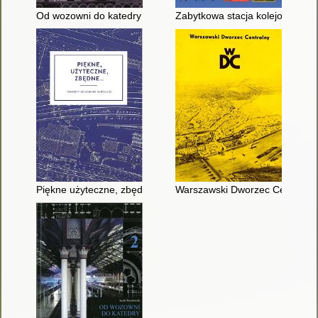
Od wozowni do katedry : hala peronowa w architekturze dworc
Zabytkowa stacja kolejowa Gnie
Piękne użyteczne, zbędne... : obiekty kolejowe w Polsce
Warszawski Dworzec Centralny