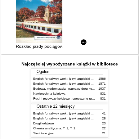
Rozkład jazdy pociągów międzynarodowych 28.05.2000 - 09.0
Najczęściej wypożyczane książki w bibliotece
Ogółem
English for railway work : język angielski dla kolejarzy - podręcznik dla początkujących
1586
English for railway work : język angielski dla kolejarzy - podręcznik dla zaawansowanych
1571
Budowa, modernizacja i naprawy dróg kolejowych
1037
Nawierzchnia kolejowa
831
Ruch i przewozy kolejowe : sterowanie ruchem
831
Ostatnie 12 miesięcy
English for railway work : język angielski dla kolejarzy - podręcznik dla zaawansowanych
41
English for railway work : język angielski dla kolejarzy - podręcznik dla początkujących
28
Drogi kolejowe
23
Chemia analityczna. T. 1, T. 2,
22
Sieci trakcyjne
21