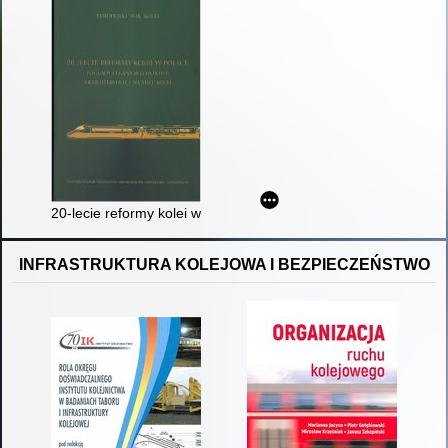
20-lecie reformy kolei w Polsce : poglądy i plany rozwojowe : 
INFRASTRUKTURA KOLEJOWA I BEZPIECZEŃSTWO