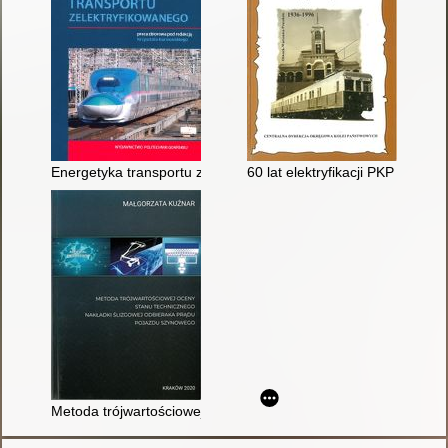
Energetyka transportu zelektryfikowanego : poradnik inżyniera
60 lat elektryfikacji PKP : prac
Metoda trójwartościowej oceny stanu technicznego nakładki ś