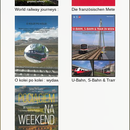
World railway journeys : Discover 50 of the world's greatest ra
Die französischen Meterspurbah
O kolei po kolei : wydawnictwo z okazji jubileuszu 25-lecia dz
U-Bahn, S-Bahn & Tram in Wien 