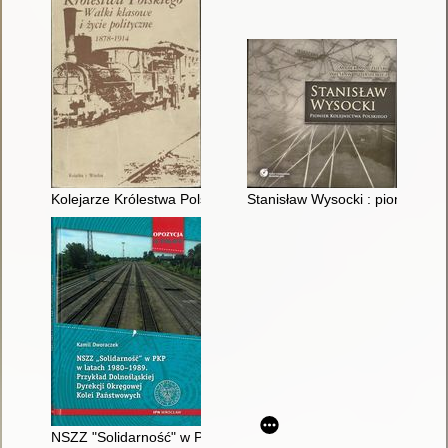
Kolejarze Królestwa Polskiego : Walki klasowe i życie politycz
Stanisław Wysocki : pionier kol
NSZZ "Solidarność" w PKP w latach 1980-1989 : przykład Doln