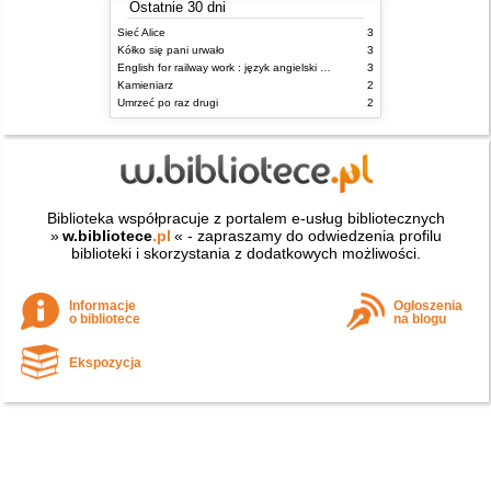
Ostatnie 30 dni
Sieć Alice
3
Kółko się pani urwało
3
English for railway work : język angielski dla kolejarzy - podręcznik dla zaawansowanych
3
Kamieniarz
2
Umrzeć po raz drugi
2
Biblioteka współpracuje z portalem e-usług bibliotecznych
»
w.bibliotece
.pl
« - zapraszamy do odwiedzenia profilu
biblioteki i skorzystania z dodatkowych możliwości.
Informacje
Ogłoszenia
o bibliotece
na blogu
Ekspozycja