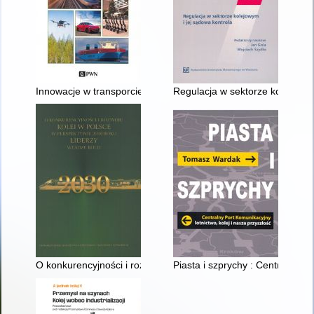
Innowacje w transporcie : zrównoważony rozwój, integracja gałę
Regulacja w sektorze kolejowym
O konkurencyjności i rozwoju kolei w Polsce w perspektywie 203
Piasta i szprychy : Centralny Po