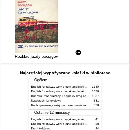
Rozkład jazdy pociągów międzynarodowych 01.06.1997 - 27.0
Najczęściej wypożyczane książki w bibliotece
Ogółem
English for railway work : język angielski dla kolejarzy - podręcznik dla początkujących
1585
English for railway work : język angielski dla kolejarzy - podręcznik dla zaawansowanych
1570
Budowa, modernizacja i naprawy dróg kolejowych
1037
Nawierzchnia kolejowa
831
Ruch i przewozy kolejowe : sterowanie ruchem
830
Ostatnie 12 miesięcy
English for railway work : język angielski dla kolejarzy - podręcznik dla zaawansowanych
41
English for railway work : język angielski dla kolejarzy - podręcznik dla początkujących
28
Drogi kolejowe
24