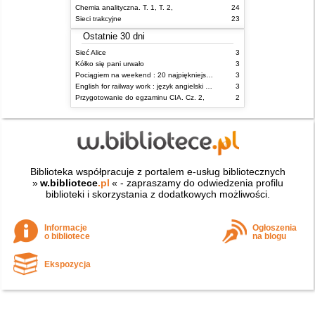
Chemia analityczna. T. 1, T. 2,
24
Sieci trakcyjne
23
Ostatnie 30 dni
Sieć Alice
3
Kółko się pani urwało
3
Pociągiem na weekend : 20 najpiękniejszych tras kolejowych w Polsce
3
English for railway work : język angielski dla kolejarzy - podręcznik dla zaawansowanych
3
Przygotowanie do egzaminu CIA. Cz. 2,
2
Biblioteka współpracuje z portalem e-usług bibliotecznych
»
w.bibliotece
.pl
« - zapraszamy do odwiedzenia profilu
biblioteki i skorzystania z dodatkowych możliwości.
Informacje
Ogłoszenia
o bibliotece
na blogu
Ekspozycja