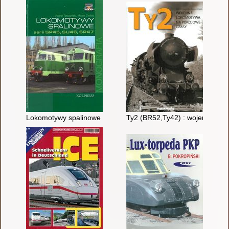
Lokomotywy spalinowe serii SP45, SU46, SP47
Ty2 (BR52,Ty42) : wojenna lo