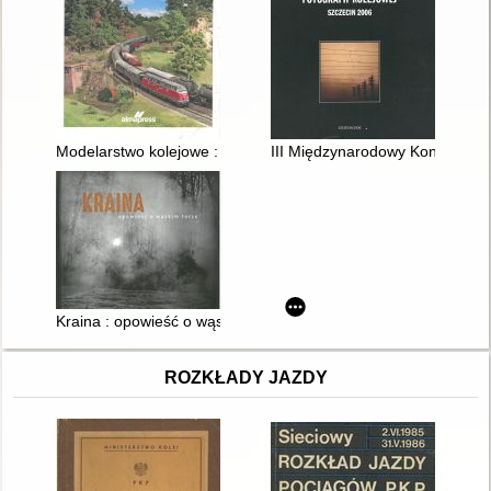
Modelarstwo kolejowe : planowanie układów torowych makiet, 
III Międzynarodowy Konkurs Fot
Kraina : opowieść o wąskim torze
ROZKŁADY JAZDY