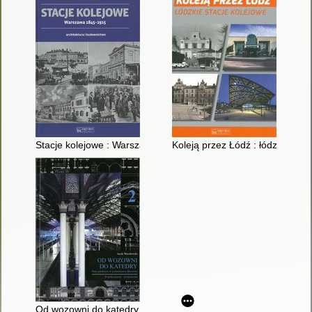
Stacje kolejowe : Warszawa 1845-1915 : architektura i budown
Koleją przez Łódź : łódzkie stac
Od wozowni do katedry : hala peronowa w architekturze dworc