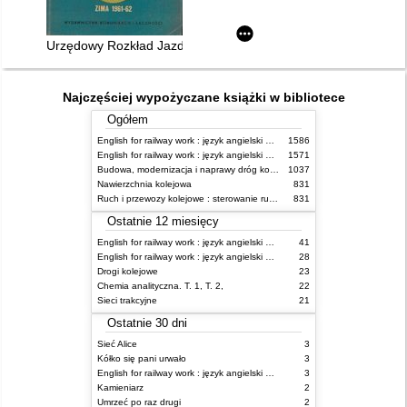
Urzędowy Rozkład Jazdy ważny 1.X.1961 - 26.V.1962 r
Najczęściej wypożyczane książki w bibliotece
Ogółem
English for railway work : język angielski dla kolejarzy - podręcznik dla początkujących
1586
English for railway work : język angielski dla kolejarzy - podręcznik dla zaawansowanych
1571
Budowa, modernizacja i naprawy dróg kolejowych
1037
Nawierzchnia kolejowa
831
Ruch i przewozy kolejowe : sterowanie ruchem
831
Ostatnie 12 miesięcy
English for railway work : język angielski dla kolejarzy - podręcznik dla zaawansowanych
41
English for railway work : język angielski dla kolejarzy - podręcznik dla początkujących
28
Drogi kolejowe
23
Chemia analityczna. T. 1, T. 2,
22
Sieci trakcyjne
21
Ostatnie 30 dni
Sieć Alice
3
Kółko się pani urwało
3
English for railway work : język angielski dla kolejarzy - podręcznik dla zaawansowanych
3
Kamieniarz
2
Umrzeć po raz drugi
2