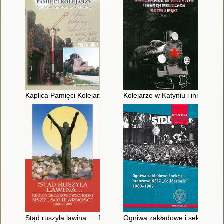
Kaplica Pamięci Kolejarzy - Sanktuarium Kałków-Godów : prz
Kolejarze w Katyniu i innych mie
Stąd ruszyła lawina... : Region Środkowowschodni NSZZ "Sol
Ogniwa zakładowe i sekcje br