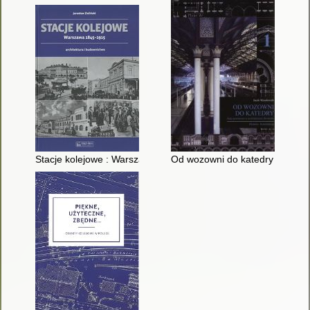
Stacje kolejowe : Warszawa 1845-1915 : architektura i budown
Od wozowni do katedry : hala p