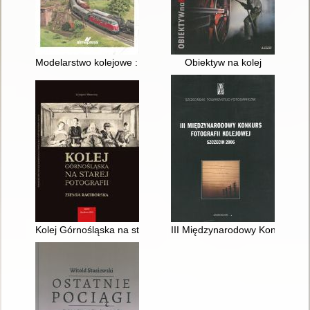
Modelarstwo kolejowe : planowanie układów torowych makiet, 
Obiektyw na kolej
Kolej Górnośląska na starej fotografii : Ziemia Raciborska
III Międzynarodowy Konkurs Fot