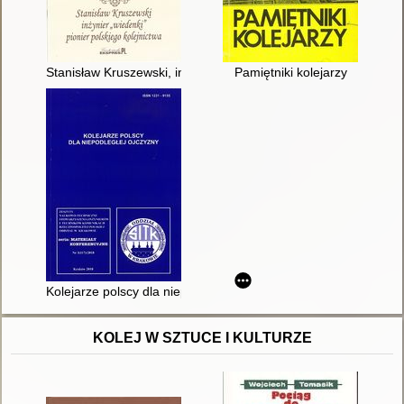
Stanisław Kruszewski, inżynier "wiedenki", pionier polskiego ko
Pamiętniki kolejarzy
Kolejarze polscy dla niepodległej ojczyzny = Polish railwayme
KOLEJ W SZTUCE I KULTURZE