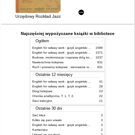
Urzędowy Rozkład Jazdy ważny 15.V.1949 - 1.X.1949 r
Najczęściej wypożyczane książki w bibliotece
Ogółem
English for railway work : język angielski dla kolejarzy - podręcznik dla początkujących
1586
English for railway work : język angielski dla kolejarzy - podręcznik dla zaawansowanych
1571
Budowa, modernizacja i naprawy dróg kolejowych
1037
Nawierzchnia kolejowa
831
Ruch i przewozy kolejowe : sterowanie ruchem
831
Ostatnie 12 miesięcy
English for railway work : język angielski dla kolejarzy - podręcznik dla zaawansowanych
41
English for railway work : język angielski dla kolejarzy - podręcznik dla początkujących
28
Drogi kolejowe
23
Chemia analityczna. T. 1, T. 2,
22
Sieci trakcyjne
21
Ostatnie 30 dni
Sieć Alice
3
Kółko się pani urwało
3
English for railway work : język angielski dla kolejarzy - podręcznik dla zaawansowanych
3
Kamieniarz
2
Umrzeć po raz drugi
2