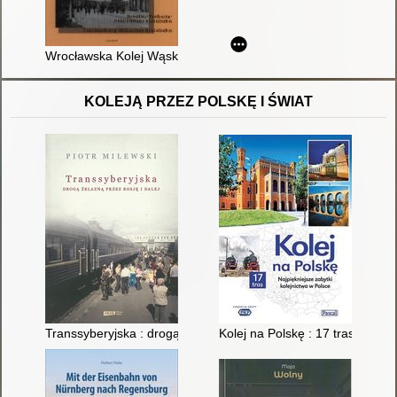
Wrocławska Kolej Wąskotorowa 1894-1991
KOLEJĄ PRZEZ POLSKĘ I ŚWIAT
Transsyberyjska : drogą żelazną przez Rosję i dalej
Kolej na Polskę : 17 tras z naj