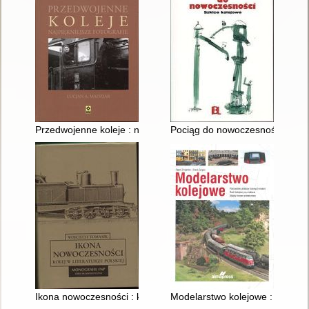
Przedwojenne koleje : najpiękniejsze fotografie
Pociąg do nowoczesności : szki
Ikona nowoczesności : kolej w literaturze polskiej
Modelarstwo kolejowe : planowa