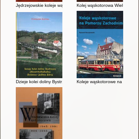
Jędrzejowskie koleje wąskotorowe
Kolej wąskotorowa Wieluń - Pra
Dzieje kolei doliny Bystrzycy Świdnica-Jedlina Zdrój
Koleje wąskotorowe na Pomor