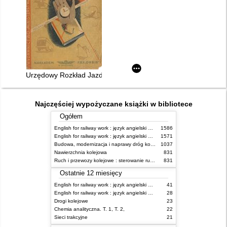
Urzędowy Rozkład Jazdy ważny 15.V.1949 - 1.X.1949 r
Najczęściej wypożyczane książki w bibliotece
Ogółem
English for railway work : język angielski dla kolejarzy - podręcznik dla początkujących
1586
English for railway work : język angielski dla kolejarzy - podręcznik dla zaawansowanych
1571
Budowa, modernizacja i naprawy dróg kolejowych
1037
Nawierzchnia kolejowa
831
Ruch i przewozy kolejowe : sterowanie ruchem
831
Ostatnie 12 miesięcy
English for railway work : język angielski dla kolejarzy - podręcznik dla zaawansowanych
41
English for railway work : język angielski dla kolejarzy - podręcznik dla początkujących
28
Drogi kolejowe
23
Chemia analityczna. T. 1, T. 2,
22
Sieci trakcyjne
21