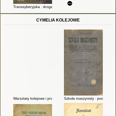
Transsyberyjska : drogą żelazną przez Rosję i dalej
CYMELIA KOLEJOWE
Warsztaty kolejowe i praktyka warsztatowa
Szkoła maszynisty : podręcznik 