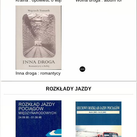
Kraina : opowieść o wąskim torze
Wolna droga : album fotografii 
Inna droga : romantycy a kolej
ROZKŁADY JAZDY