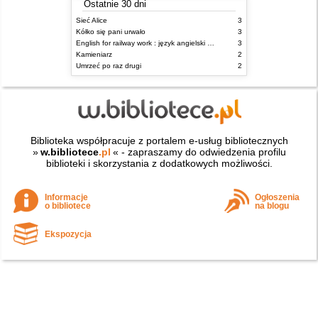
Ostatnie 30 dni
Sieć Alice
3
Kółko się pani urwało
3
English for railway work : język angielski dla kolejarzy - podręcznik dla zaawansowanych
3
Kamieniarz
2
Umrzeć po raz drugi
2
Biblioteka współpracuje z portalem e-usług bibliotecznych
»
w.bibliotece
.pl
« - zapraszamy do odwiedzenia profilu
biblioteki i skorzystania z dodatkowych możliwości.
Informacje
Ogłoszenia
o bibliotece
na blogu
Ekspozycja