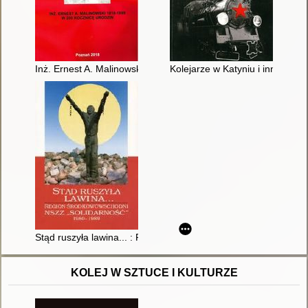
Inż. Ernest A. Malinowski 1818-1899 : w 200 rocznicę urodzin
Kolejarze w Katyniu i innych mie
Stąd ruszyła lawina... : Region Środkowowschodni NSZZ "Sol
KOLEJ W SZTUCE I KULTURZE