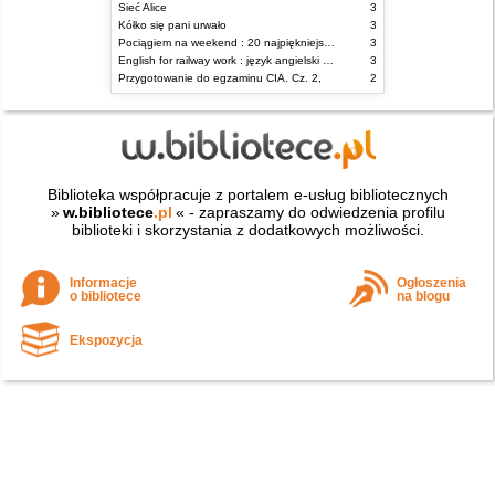
Sieć Alice
3
Kółko się pani urwało
3
Pociągiem na weekend : 20 najpiękniejszych tras kolejowych w Polsce
3
English for railway work : język angielski dla kolejarzy - podręcznik dla zaawansowanych
3
Przygotowanie do egzaminu CIA. Cz. 2,
2
Biblioteka współpracuje z portalem e-usług bibliotecznych
»
w.bibliotece
.pl
« - zapraszamy do odwiedzenia profilu
biblioteki i skorzystania z dodatkowych możliwości.
Informacje
Ogłoszenia
o bibliotece
na blogu
Ekspozycja