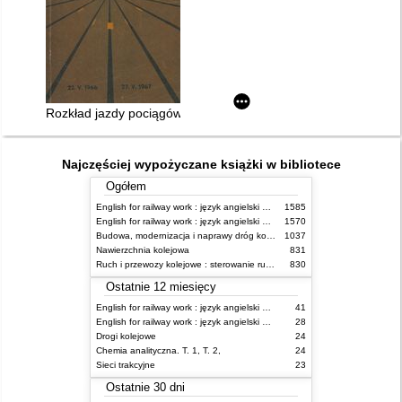
Rozkład jazdy pociągów PKP ważny 22.V.1966 - 27.V.1967 r
Najczęściej wypożyczane książki w bibliotece
Ogółem
English for railway work : język angielski dla kolejarzy - podręcznik dla początkujących
1585
English for railway work : język angielski dla kolejarzy - podręcznik dla zaawansowanych
1570
Budowa, modernizacja i naprawy dróg kolejowych
1037
Nawierzchnia kolejowa
831
Ruch i przewozy kolejowe : sterowanie ruchem
830
Ostatnie 12 miesięcy
English for railway work : język angielski dla kolejarzy - podręcznik dla zaawansowanych
41
English for railway work : język angielski dla kolejarzy - podręcznik dla początkujących
28
Drogi kolejowe
24
Chemia analityczna. T. 1, T. 2,
24
Sieci trakcyjne
23
Ostatnie 30 dni