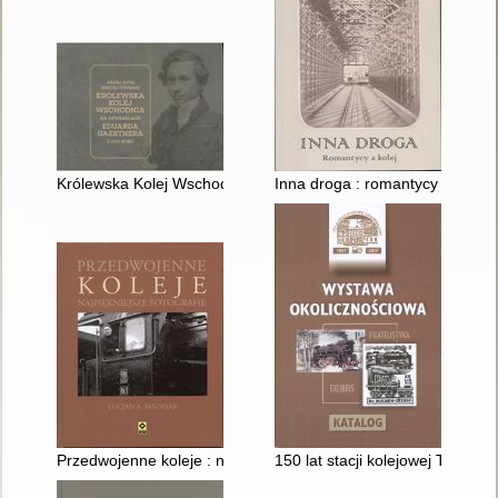
Królewska Kolej Wschodnia na akwarelach Eduarda Gaertnera
Inna droga : romantycy a kolej
Przedwojenne koleje : najpiękniejsze fotografie
150 lat stacji kolejowej Tarnow