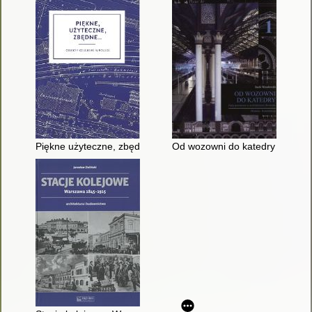
Piękne użyteczne, zbędne... : obiekty kolejowe w Polsce
Od wozowni do katedry : hala p