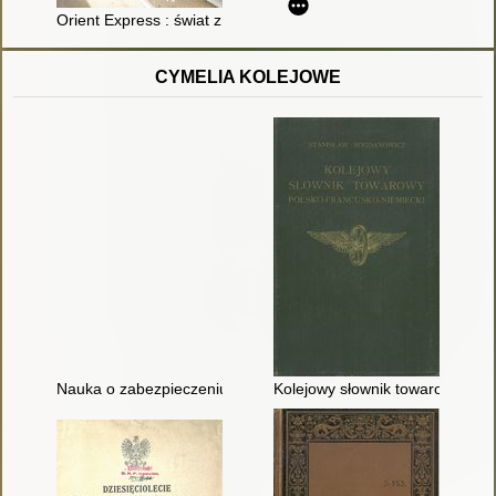
Orient Express : świat z okien najsłynniejszego pociągu
CYMELIA KOLEJOWE
Nauka o zabezpieczeniu ruchu pociągów : podręcznik dla zaw
Kolejowy słownik towarowy pols