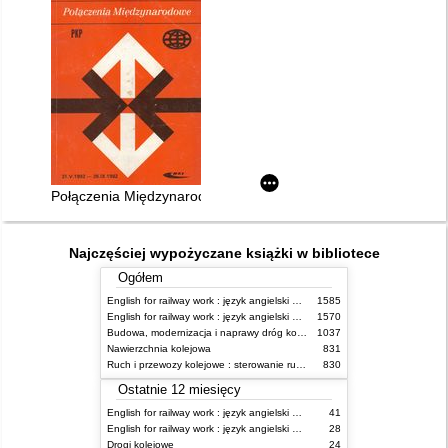
Połączenia Międzynarodowe 31.V.1992 - 26.IX.1992
Najczęściej wypożyczane książki w bibliotece
Ogółem
English for railway work : język angielski dla kolejarzy - podręcznik dla początkujących
1585
English for railway work : język angielski dla kolejarzy - podręcznik dla zaawansowanych
1570
Budowa, modernizacja i naprawy dróg kolejowych
1037
Nawierzchnia kolejowa
831
Ruch i przewozy kolejowe : sterowanie ruchem
830
Ostatnie 12 miesięcy
English for railway work : język angielski dla kolejarzy - podręcznik dla zaawansowanych
41
English for railway work : język angielski dla kolejarzy - podręcznik dla początkujących
28
Drogi kolejowe
24