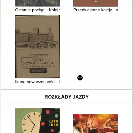
Ostatnie pociągi : Kolej w fotografii z lat 90-tych
Przedwojenne koleje : najpiękni
Ikona nowoczesności : kolej w literaturze polskiej
ROZKŁADY JAZDY