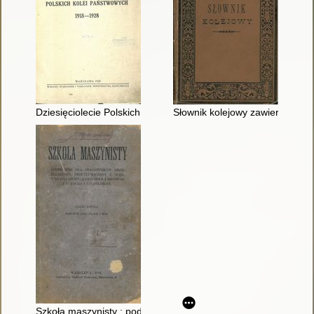
Dziesięciolecie Polskich Kolei Państwowych 1918-1928
Słownik kolejowy zawierający w
Szkoła maszynisty : podręcznik dla urzędników dróg żelaznych 