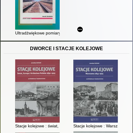
Ultradźwiękowe pomiary naprężeń w szynach kolejowych
DWORCE I STACJE KOLEJOWE
Stacje kolejowe : świat, Europa i Królestwo Polskie 1830-1915 
Stacje kolejowe : Warszawa 184