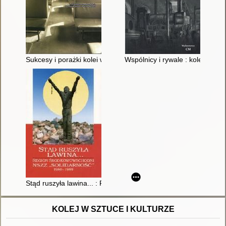
Sukcesy i porażki kolei w Polsce 1918-1989 : praca zbiorowa
Wspólnicy i rywale : koleje życ
Stąd ruszyła lawina... : Region Środkowowschodni NSZZ "Sol
KOLEJ W SZTUCE I KULTURZE