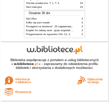
Chemia analityczna. T. 1, T. 2,
24
Sieci trakcyjne
23
Ostatnie 30 dni
Sieć Alice
3
Kółko się pani urwało
3
Pociągiem na weekend : 20 najpiękniejszych tras kolejowych w Polsce
3
English for railway work : język angielski dla kolejarzy - podręcznik dla zaawansowanych
3
Przygotowanie do egzaminu CIA. Cz. 2,
2
Biblioteka współpracuje z portalem e-usług bibliotecznych
»
w.bibliotece
.pl
« - zapraszamy do odwiedzenia profilu
biblioteki i skorzystania z dodatkowych możliwości.
Informacje
Ogłoszenia
o bibliotece
na blogu
Ekspozycja