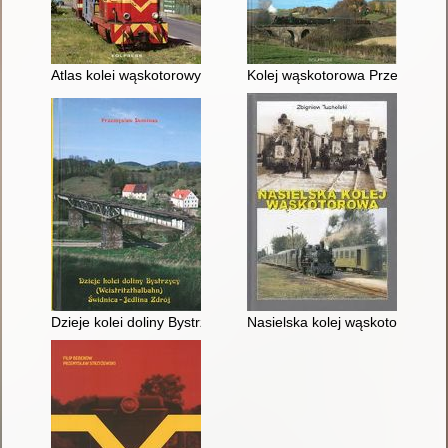
Atlas kolei wąskotorowych
Kolej wąskotorowa Przeworsk-
Dzieje kolei doliny Bystrzycy Świdnica-Jedlina Zdrój
Nasielska kolej wąskotorowa