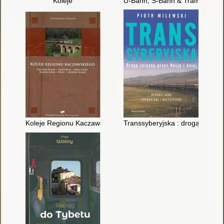
Koleje
U-Bahn, S-Bahn & Tram Berlin
Koleje Regionu Kaczawskiego : Lwówek Śląski-Złotoryja-Marc
Transsyberyjska : drogą żelazną