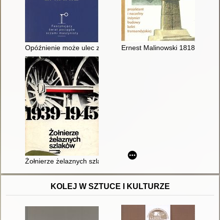
Opóźnienie może ulec zmianie
Ernest Malinowski 1818-1899 : p
Żołnierze żelaznych szlaków : wspomnienia polskich kolejarzy
KOLEJ W SZTUCE I KULTURZE