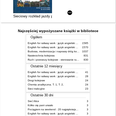
Sieciowy rozkład jazdy pociągów ważny 12.XII.2004 - 10.XII.20
Najczęściej wypożyczane książki w bibliotece
Ogółem
English for railway work : język angielski dla kolejarzy - podręcznik dla początkujących
1585
English for railway work : język angielski dla kolejarzy - podręcznik dla zaawansowanych
1570
Budowa, modernizacja i naprawy dróg kolejowych
1037
Nawierzchnia kolejowa
831
Ruch i przewozy kolejowe : sterowanie ruchem
830
Ostatnie 12 miesięcy
English for railway work : język angielski dla kolejarzy - podręcznik dla zaawansowanych
41
English for railway work : język angielski dla kolejarzy - podręcznik dla początkujących
28
Drogi kolejowe
24
Chemia analityczna. T. 1, T. 2,
24
Sieci trakcyjne
23
Ostatnie 30 dni
Sieć Alice
3
Kółko się pani urwało
3
Pociągiem na weekend : 20 najpiękniejszych tras kolejowych w Polsce
3
English for railway work : język angielski dla kolejarzy - podręcznik dla zaawansowanych
3