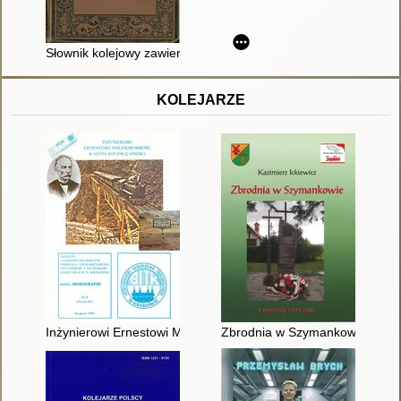
Słownik kolejowy zawierający wyrazy z zakresu budowy, urządz
KOLEJARZE
Inżynierowi Ernestowi Malinowskiemu w setną rocznicę śmierci
Zbrodnia w Szymankowie 1 wrz