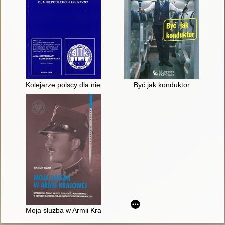
Kolejarze polscy dla niepodległej ojczyzny = Polish railwayme
Być jak konduktor
Moja służba w Armii Krajowej : wspomnienia z pracy na kolei,