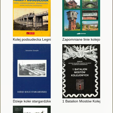
Kolej podsudecka Legnica-Kamieniec Ząbkowicki- Kędzierzyn Ko
Zapomniane linie kolejowe wa
Dzieje kolei stargardzkiej 1846-2000
1 Batalion Mostów Kolejowych