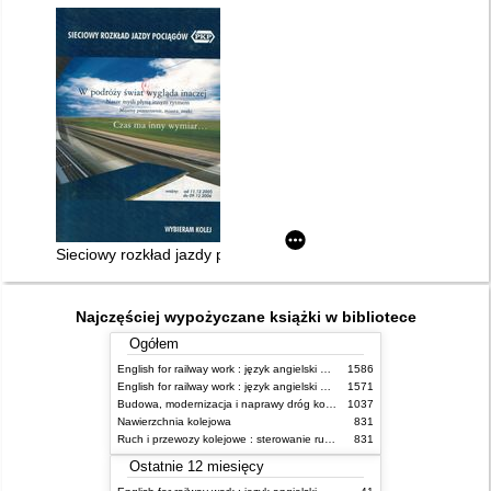
Sieciowy rozkład jazdy pociągów ważny 11.XII.2005 - 09.XII.20
Najczęściej wypożyczane książki w bibliotece
Ogółem
English for railway work : język angielski dla kolejarzy - podręcznik dla początkujących
1586
English for railway work : język angielski dla kolejarzy - podręcznik dla zaawansowanych
1571
Budowa, modernizacja i naprawy dróg kolejowych
1037
Nawierzchnia kolejowa
831
Ruch i przewozy kolejowe : sterowanie ruchem
831
Ostatnie 12 miesięcy