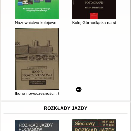
Nazewnictwo kolejowe : (na materiale języka polskiego, rosyjsk
Kolej Górnośląska na starej foto
Ikona nowoczesności : kolej w literaturze polskiej
ROZKŁADY JAZDY