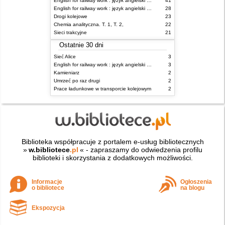
English for railway work : język angielski dla kolejarzy - podręcznik dla zaawansowanych
41
English for railway work : język angielski dla kolejarzy - podręcznik dla początkujących
28
Drogi kolejowe
23
Chemia analityczna. T. 1, T. 2,
22
Sieci trakcyjne
21
Ostatnie 30 dni
Sieć Alice
3
English for railway work : język angielski dla kolejarzy - podręcznik dla zaawansowanych
3
Kamieniarz
2
Umrzeć po raz drugi
2
Prace ładunkowe w transporcie kolejowym
2
Biblioteka współpracuje z portalem e-usług bibliotecznych
»
w.bibliotece
.pl
« - zapraszamy do odwiedzenia profilu
biblioteki i skorzystania z dodatkowych możliwości.
Informacje
Ogłoszenia
o bibliotece
na blogu
Ekspozycja