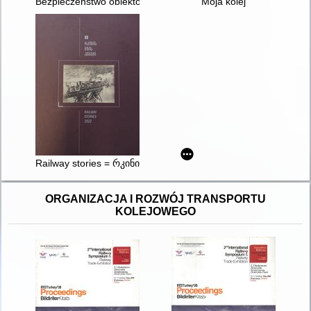
Bezpieczeństwo obiektów budowlanych w sąsiedztwie tuneli
Moja kolej
Railway stories = რკინის გზის ამბები
ORGANIZACJA I ROZWÓJ TRANSPORTU
KOLEJOWEGO