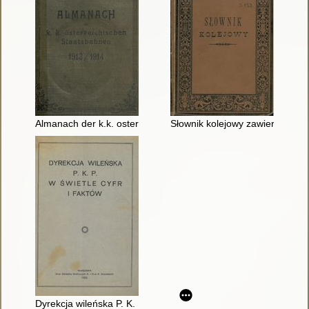
Almanach der k.k. osterreichischen Staatsbahnen 1913/1 914 
Słownik kolejowy zawierający w
Dyrekcja wileńska P. K. P. w świetle cyfr i faktów