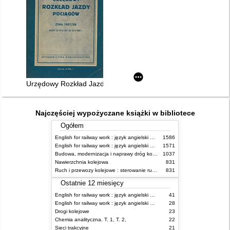
Urzędowy Rozkład Jazdy ważny 29.IX.1957 - 29.III.1958 r
Najczęściej wypożyczane książki w bibliotece
Ogółem
English for railway work : język angielski dla kolejarzy - podręcznik dla początkujących
1586
English for railway work : język angielski dla kolejarzy - podręcznik dla zaawansowanych
1571
Budowa, modernizacja i naprawy dróg kolejowych
1037
Nawierzchnia kolejowa
831
Ruch i przewozy kolejowe : sterowanie ruchem
831
Ostatnie 12 miesięcy
English for railway work : język angielski dla kolejarzy - podręcznik dla zaawansowanych
41
English for railway work : język angielski dla kolejarzy - podręcznik dla początkujących
28
Drogi kolejowe
23
Chemia analityczna. T. 1, T. 2,
22
Sieci trakcyjne
21