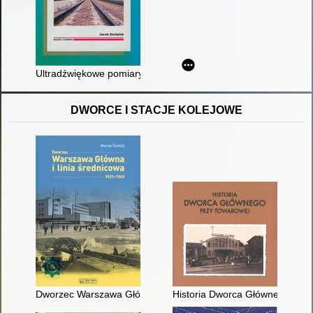
Ultradźwiękowe pomiary naprężeń w szynach kolejowych
DWORCE I STACJE KOLEJOWE
Dworzec Warszawa Główna i linia średnicowa : 1921-1949
Historia Dworca Głównego przy