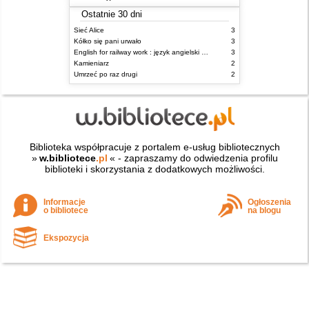
Ostatnie 30 dni
Sieć Alice
3
Kółko się pani urwało
3
English for railway work : język angielski dla kolejarzy - podręcznik dla zaawansowanych
3
Kamieniarz
2
Umrzeć po raz drugi
2
Biblioteka współpracuje z portalem e-usług bibliotecznych
»
w.bibliotece
.pl
« - zapraszamy do odwiedzenia profilu
biblioteki i skorzystania z dodatkowych możliwości.
Informacje
Ogłoszenia
o bibliotece
na blogu
Ekspozycja