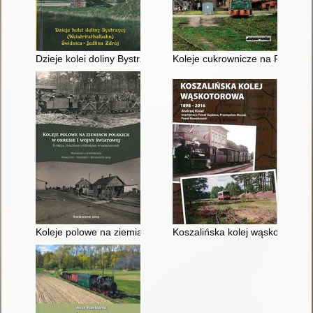
Dzieje kolei doliny Bystrzycy Świdnica-Jedlina Zdrój
Koleje cukrownicze na Pomorz
Koleje polowe na ziemiach polskich w okresie I wojny światowe
Koszalińska kolej wąskotorowa