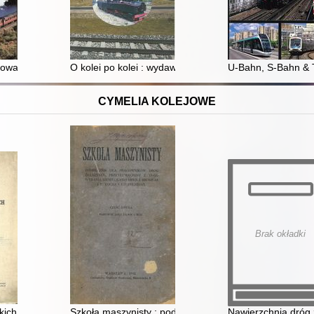
ustrowane kompendium
O kolei po kolei : wydawnictwo z okazji jubileuszu 25-
U-Bahn, S-Bahn & Tr
CYMELIA KOLEJOWE
Brak okładki
deł urzędowych Ministerstwa Komunikacji
lskich Kolei Państwowych 1918-1928
Szkoła maszynisty : podręcznik dla urzędników dróg żel
Nawierzchnia dróg