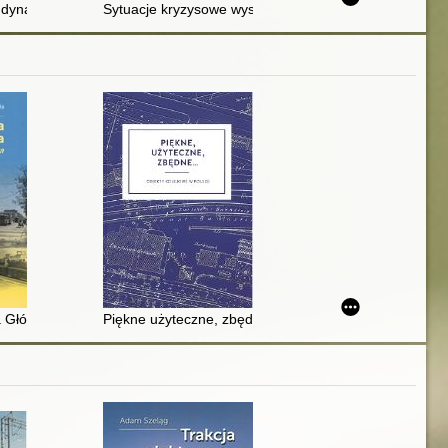
wojennej Polsce
dynamiki rozjazdu kolejowego przy dużych prędkościach wspólczesny
Sytuacje kryzysowe występujące w branży kolejowej
ic
Główna i linia średnicowa : 1921-1949
Piękne użyteczne, zbędne... : obiekty kolejowe w Pols