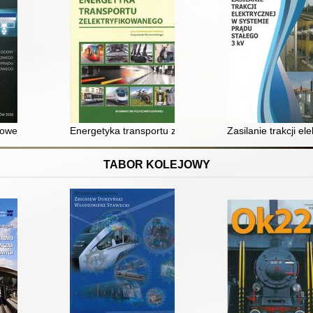
wanie, modelowanie
iowej oceny stanu technicznego nakładki ślizgowej obieraka prądu po
Energetyka transportu zelektryfikowanego : zbiór zad
Zasilanie trakcji e
TABOR KOLEJOWY