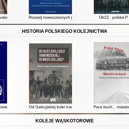
terowo analiza dynamiczna pojazdów szynowych
Rozwój nowoczesnych pojazdów szynowych i ich podz
Ok22 : polska P
HISTORIA POLSKIEGO KOLEJNICTWA
w stosunkach polsko-niemieckich w latach 1918-1939
kowie = 170 years of railway
Od Galicyjskiej kolei transwersalnej do miasta kolejarzy
Para buch... miasto
KOLEJE WĄSKOTOROWE