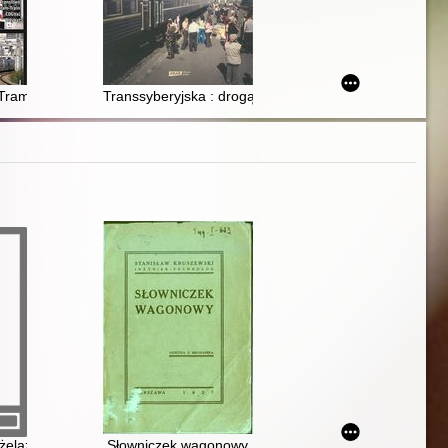
lecia działania Krajowego Klubu Miłośników Historii i Zabytków Transpor
am in Paris : städtischer Schienennahverkehr in der französischen Haup
Transsyberyjska : drogą żelazną przez Rosję i dalej
aznych i uczniów szkół technicznych. Cz. 2,
 żelaznych
Słowniczek wagonowy