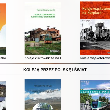
zlaku Mazowsza i Mazur
Koleje cukrownicze na Pomorzu Zachodnim
Koleje wąskotorow
KOLEJĄ PRZEZ POLSKĘ I ŚWIAT