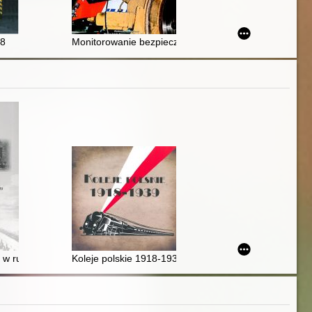
espołów
 8
Monitorowanie bezpieczeństwa w systemie zarządzan
 : Historia kolei w Suchej Beskidzkiej
 w ruch : historia kolei stargardzkiej w XIX i XX wieku
Koleje polskie 1918-1939 : Wystawa z okazji 100-lecia