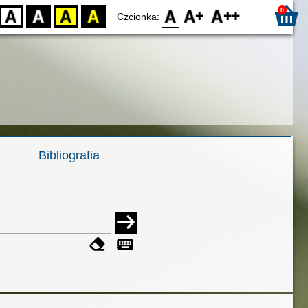
0
D
BW
YB
BY
F0
F1
F2
Czcionka:
Bibliografia