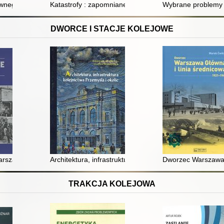
wnego zarządzania bezpieczeństwem w transporcie kolejowym
Katastrofy : zapomniane i przemilczane tragedie w po
Wybrane problemy 
DWORCE I STACJE KOLEJOWE
0-1915 : architektura i budownictwo
arszawa 1845-1915 : architektura i budownictwo
Architektura, infrastruktura kolejnictwa Przemyśla i okol
Dworzec Warszawa 
TRAKCJA KOLEJOWA