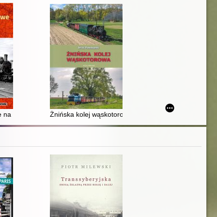
e na Kurpiach
Żnińska kolej wąskotorowa