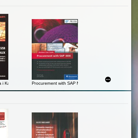
. 1
a i Kali Linux : przeprowadź analizy nośników pamięci, ruchu sieciowe
Procurement with SAP MM : Business User Guide