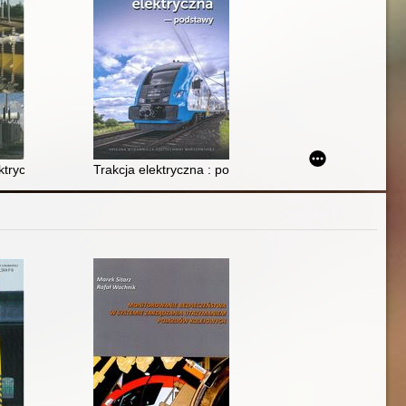
jazdu szynowego
ań problemowych
lektrycznej w systemie prądu stałego 3 kV
Trakcja elektryczna : podstawy