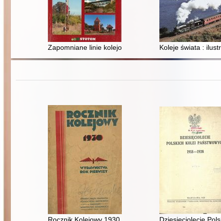
Zapomniane linie kolejowe kujawsko-pomorskiego
Koleje świata : il
Rocznik Kolejowy 1930 : opracowany na podstawie źró
Dziesięciolecie Po