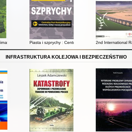
klimat dla kolei : polityka transportowa a ekologia
Piasta i szprychy : Centralny Port Komunikacyjny, lotnic
2nd International 
INFRASTRUKTURA KOLEJOWA I BEZPIECZEŃSTWO