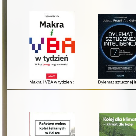
Makra i VBA w tydzień : odkryj potęgę programowania!
Dylemat sztucznej i