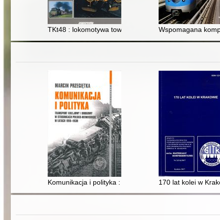
TKt48 : lokomotywa towarowa do pociągów osobowych
Wspomagana kompu
Komunikacja i polityka : transport kolejowy i drogowy 
170 lat kolei w Kra