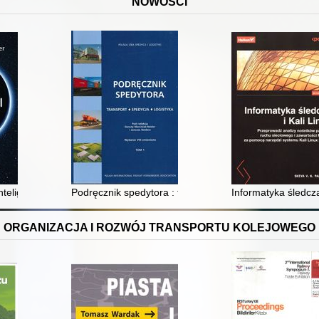
NOWOŚCI
nteligencji : 7 zasad odpowiedzialnego tworzenia technologii
Podręcznik spedytora : transport, spedycja, logistyka. T
Informatyka śledcz
ORGANIZACJA I ROZWÓJ TRANSPORTU KOLEJOWEGO