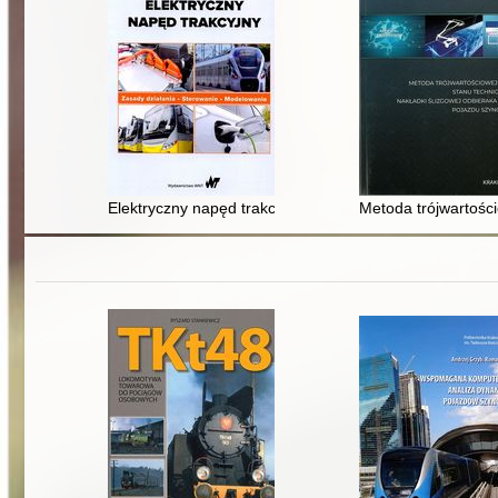
Elektryczny napęd trakcyjny : zasady działania, stero
Metoda trójwartośc