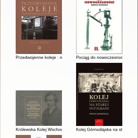
Przedwojenne koleje : najpiękniejsze fotografie
Pociąg do nowoczesności : szki
Królewska Kolej Wschodnia na akwarelach Eduarda Gaertnera
Kolej Górnośląska na starej foto