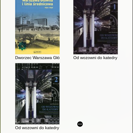
Dworzec Warszawa Główna i linia średnicowa : 1921-1949
Od wozowni do katedry : hala p
Od wozowni do katedry : hala peronowa w architekturze dworc