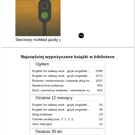
Sieciowy rozkład jazdy pociągów PKP ważny 29.V.1983 - 2.VI.
Najczęściej wypożyczane książki w bibliotece
Ogółem
English for railway work : język angielski dla kolejarzy - podręcznik dla początkujących
1586
English for railway work : język angielski dla kolejarzy - podręcznik dla zaawansowanych
1571
Budowa, modernizacja i naprawy dróg kolejowych
1037
Nawierzchnia kolejowa
831
Ruch i przewozy kolejowe : sterowanie ruchem
831
Ostatnie 12 miesięcy
English for railway work : język angielski dla kolejarzy - podręcznik dla zaawansowanych
41
English for railway work : język angielski dla kolejarzy - podręcznik dla początkujących
28
Drogi kolejowe
23
Chemia analityczna. T. 1, T. 2,
22
Sieci trakcyjne
21
Ostatnie 30 dni