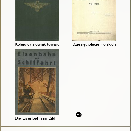
Kolejowy słownik towarowy polsko-francusko-niemiecki
Dziesięciolecie Polskich Kolei
Die Eisenbahn im Bild : Eine Bilderreihe aus aller Welt Erstef F