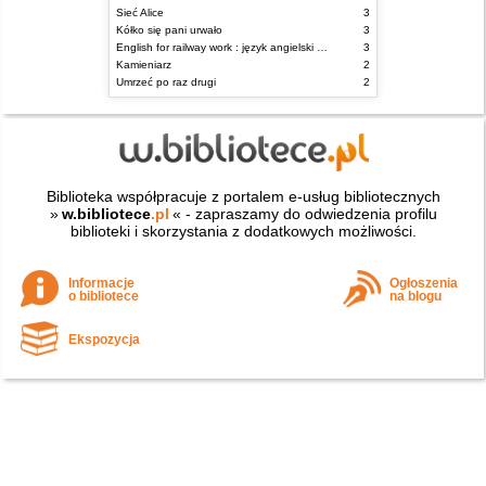
Sieć Alice
3
Kółko się pani urwało
3
English for railway work : język angielski dla kolejarzy - podręcznik dla zaawansowanych
3
Kamieniarz
2
Umrzeć po raz drugi
2
Biblioteka współpracuje z portalem e-usług bibliotecznych
»
w.bibliotece
.pl
« - zapraszamy do odwiedzenia profilu
biblioteki i skorzystania z dodatkowych możliwości.
Informacje
Ogłoszenia
o bibliotece
na blogu
Ekspozycja