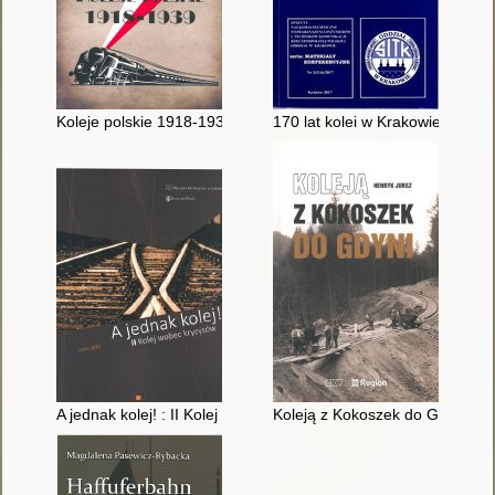
Koleje polskie 1918-1939 : Wystawa z okazji 100-lecia odzyska
170 lat kolei w Krakowie = 170 
A jednak kolej! : II Kolej wobec kryzysów
Koleją z Kokoszek do Gdyni