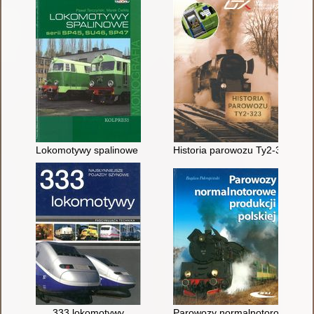
Lokomotywy spalinowe serii SP45, SU46, SP47
Historia parowozu Ty2-323
333 lokomotywy
Parowozy normalnotorowe produk