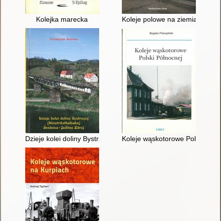
Kolejka marecka
Koleje polowe na ziemiach polsk
Dzieje kolei doliny Bystrzycy Świdnica-Jedlina Zdrój
Koleje wąskotorowe Polski Półn