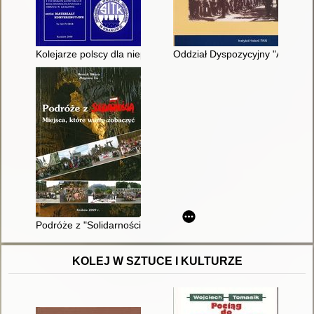
Kolejarze polscy dla niepodległej ojczyzny = Polish railwayme
Oddział Dyspozycyjny "A" wars
Podróże z "Solidarnością" : miejsca, które warto zobaczyć
KOLEJ W SZTUCE I KULTURZE